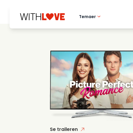
Temaer
Kaerlighed til hj
Romantiske film
Mysterier
Se traileren