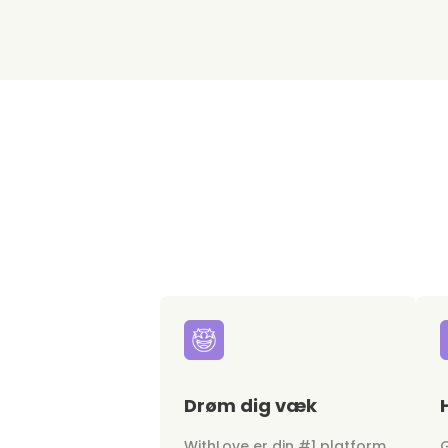
Drøm dig væk
WithLove er din #1 platform
G