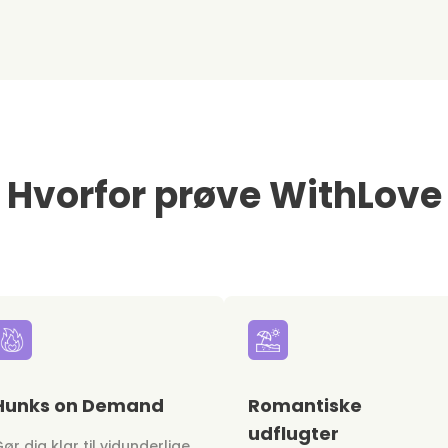
Hvorfor prøve WithLove
Hunks on Demand
Romantiske
udflugter
ør dig klar til vidunderlige