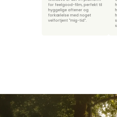
for feelgood-film, perfekt til
h
hyggelige aftener og
h
forkælelse med noget
h
velfortjent "mig-tid".
s