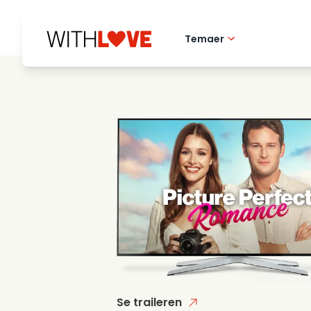
Temaer
Kaerlighed til hj
Romantiske film
Mysterier
Se traileren