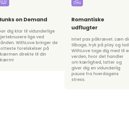
Hunks on Demand
Romantiske
udflugter
ør dig klar til vidunderlige
jerteknusere lige ved
Intet pas påkrævet. Læn d
ånden. WithLove bringer de
tilbage, tryk på play og lad
otteste forelskelser på
WithLove tage dig med til e
kærmen direkte til din
verden, hvor det handler
skærm!
om kærlighed, latter og
giver dig en vidunderlig
pause fra hverdagens
stress.