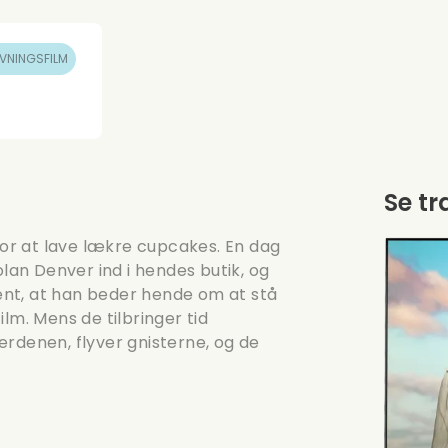
VNINGSFILM
Se tr
 for at lave lækre cupcakes. En dag
an Denver ind i hendes butik, og
nt, at han beder hende om at stå
lm. Mens de tilbringer tid
erdenen, flyver gnisterne, og de