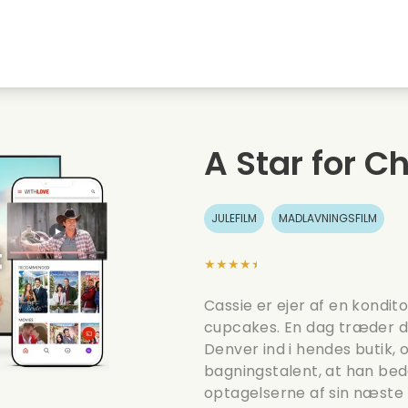
embyen
Ungdomskaerester
Julefilm
Musi
Dyrefilm
Bryllupsvideoer
Madl
A Star for C
Sommerfilm
Date film
Roma
JULEFILM
MADLAVNINGSFILM
★★★★★
Cassie er ejer af en kondit
cupcakes. En dag træder d
Denver ind i hendes butik,
bagningstalent, at han bed
optagelserne af sin næste 