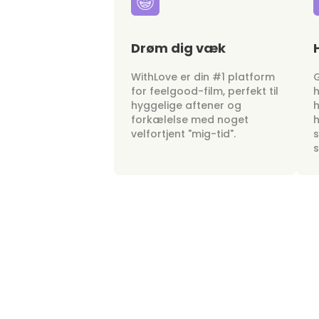
Drøm dig væk
WithLove er din #1 platform
G
for feelgood-film, perfekt til
h
hyggelige aftener og
h
forkælelse med noget
h
velfortjent "mig-tid".
s