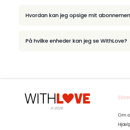
Hvordan kan jeg opsige mit abonnemen
På hvilke enheder kan jeg se WithLove?
Site
©
2026
Om o
Hjæl