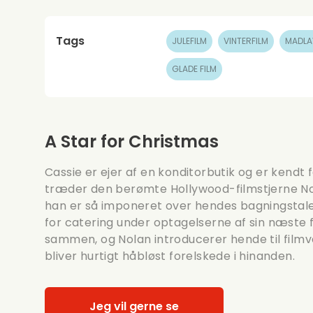
Tags
JULEFILM
VINTERFILM
MADLA
GLADE FILM
A Star for Christmas
Cassie er ejer af en konditorbutik og er kendt
træder den berømte Hollywood-filmstjerne Nol
han er så imponeret over hendes bagningstale
for catering under optagelserne af sin næste fi
sammen, og Nolan introducerer hende til filmv
bliver hurtigt håbløst forelskede i hinanden.
Jeg vil gerne se