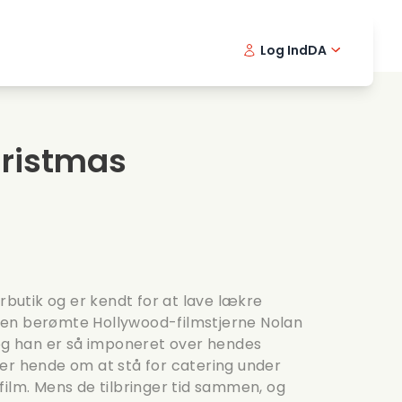
Log Ind
DA
kfilm
Detektivserie
English -
Frenc
Fi
avningsfilm
Spaendende serier
Swedish 
Portu
hristmas
ntiske serier
Bryllup
orbutik og er kendt for at lave lækre
en berømte Hollywood-filmstjerne Nolan
 og han er så imponeret over hendes
er hende om at stå for catering under
film. Mens de tilbringer tid sammen, og