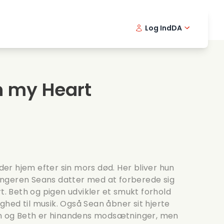
Log Ind
DA
kfilm
Detektivserie
English -
Frenc
Fi
avningsfilm
Spaendende serier
Swedish 
Portu
n my Heart
ntiske serier
Bryllup
nder hjem efter sin mors død. Her bliver hun
ngeren Seans datter med at forberede sig
rt. Beth og pigen udvikler et smukt forhold
hed til musik. Også Sean åbner sit hjerte
Han og Beth er hinandens modsætninger, men