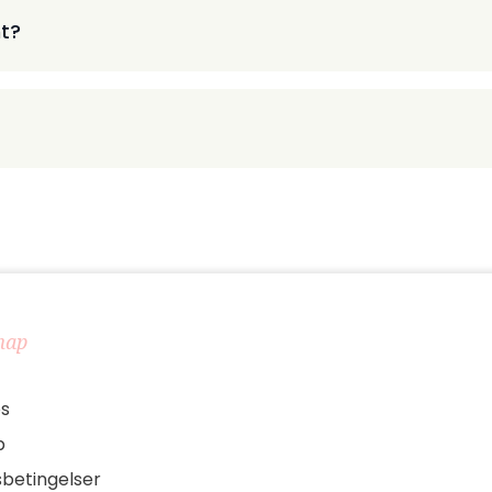
t?
map
s
p
sbetingelser