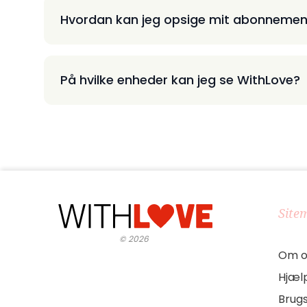
Hvordan kan jeg opsige mit abonnemen
På hvilke enheder kan jeg se WithLove?
Site
©
2026
Om o
Hjæl
Brug