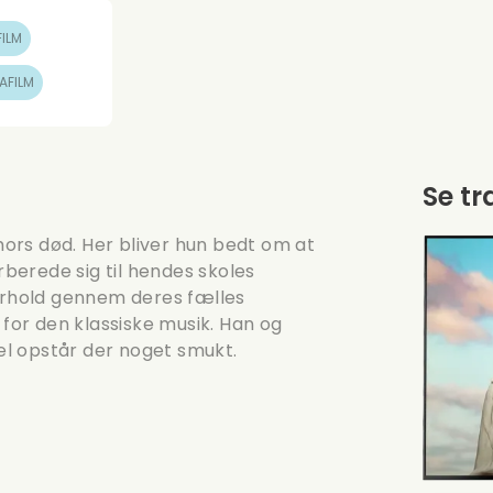
FILM
AFILM
Se tr
 mors død. Her bliver hun bedt om at
berede sig til hendes skoles
forhold gennem deres fælles
 for den klassiske musik. Han og
l opstår der noget smukt.