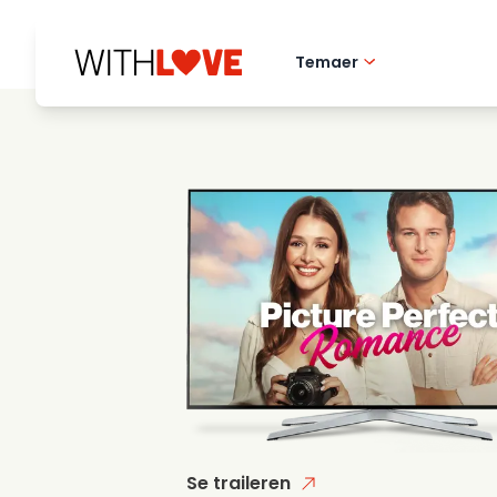
Temaer
Kaerlighed til hj
Romantiske film
Mysterier
Se traileren