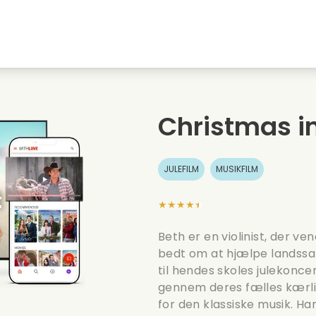
embyen
Ungdomskaerester
Julefilm
Musi
Dyrefilm
Bryllupsvideoer
Madl
Christmas i
Sommerfilm
Date film
Roma
JULEFILM
MUSIKFILM
★★★★★
Beth er en violinist, der ve
bedt om at hjælpe landssa
til hendes skoles julekonce
gennem deres fælles kærlig
for den klassiske musik. 