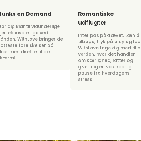
Hunks on Demand
Romantiske
udflugter
ør dig klar til vidunderlige
jerteknusere lige ved
Intet pas påkrævet. Læn d
ånden. WithLove bringer de
tilbage, tryk på play og lad
otteste forelskelser på
WithLove tage dig med til e
kærmen direkte til din
verden, hvor det handler
skærm!
om kærlighed, latter og
giver dig en vidunderlig
pause fra hverdagens
stress.