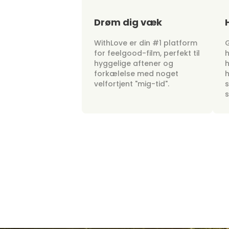
Drøm dig væk
WithLove er din #1 platform
G
for feelgood-film, perfekt til
h
hyggelige aftener og
h
forkælelse med noget
h
velfortjent "mig-tid".
s