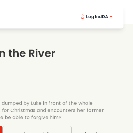
Log Ind
DA
kfilm
Detektivserie
English -
Frenc
Fi
avningsfilm
Spaendende serier
Swedish 
Portu
 the River
ntiske serier
Bryllup
s dumped by Luke in front of the whole
ns for Christmas and encounters her former
she be able to forgive him?