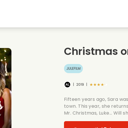
embyen
Ungdomskaerester
Julefilm
Musi
Dyrefilm
Bryllupsvideoer
Madl
Christmas on
Sommerfilm
Date film
Roma
JULEFILM
★★★★★
|
2019
|
Fifteen years ago, Sara wa
town. This year, she retur
Mr. Christmas, Luke... Will 