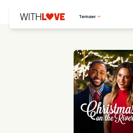
Temaer
Kaerlighed til hj
Romantiske film
Mysterier