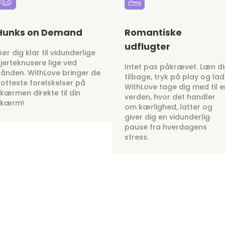
Hunks on Demand
Romantiske
udflugter
ør dig klar til vidunderlige
jerteknusere lige ved
Intet pas påkrævet. Læn d
ånden. WithLove bringer de
tilbage, tryk på play og lad
otteste forelskelser på
WithLove tage dig med til e
kærmen direkte til din
verden, hvor det handler
skærm!
om kærlighed, latter og
giver dig en vidunderlig
pause fra hverdagens
stress.