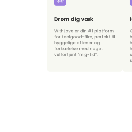
Drøm dig væk
WithLove er din #1 platform
G
for feelgood-film, perfekt til
h
hyggelige aftener og
h
forkælelse med noget
h
velfortjent "mig-tid".
s