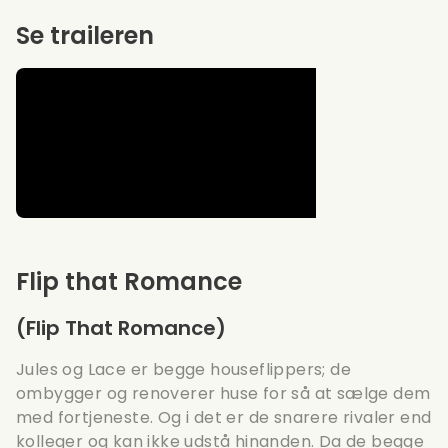
Se traileren
Flip that Romance
(Flip That Romance)
Jules og Lace er begge houseflippers; de
ombygger og renoverer huse for så at sælge dem
med fortjeneste. Og i det er de snarere rivaler end
kolleger og kan ikke udstå hinanden. Da de begge