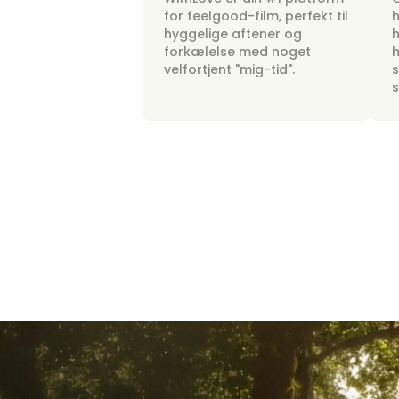
for feelgood-film, perfekt til
h
hyggelige aftener og
h
forkælelse med noget
h
velfortjent "mig-tid".
s