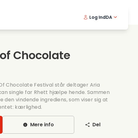
Log Ind
DA
kfilm
Detektivserie
English -
Frenc
Fi
avningsfilm
Spaendende serier
Swedish 
Portu
 of Chocolate
ntiske serier
Bryllup
 Of Chocolate Festival står deltager Aria
 kan single far Rhett hjælpe hende. Sammen
de den vindende ingrediens, som viser sig at
ntet: kærlighed.
Mere info
Del