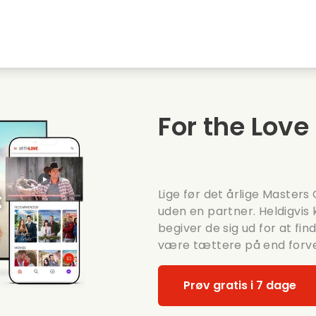
embyen
Ungdomskaerester
Julefilm
Musi
Dyrefilm
Bryllupsvideoer
Madl
For the Love
Sommerfilm
Date film
Roma
Lige før det årlige Masters
uden en partner. Heldigvis
begiver de sig ud for at fin
være tættere på end forve
Prøv gratis i 7 dage