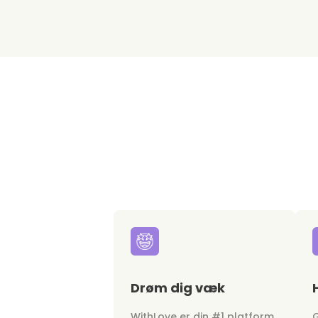
Drøm dig væk
WithLove er din #1 platform
G