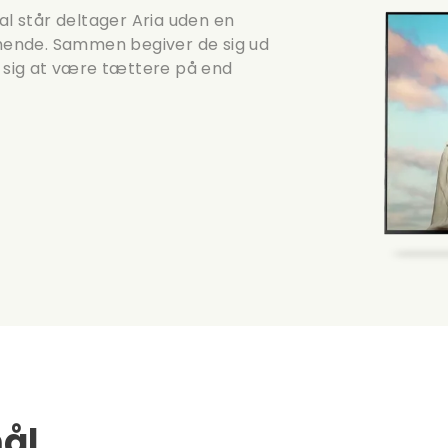
al står deltager Aria uden en
e hende. Sammen begiver de sig ud
r sig at være tættere på end
ål