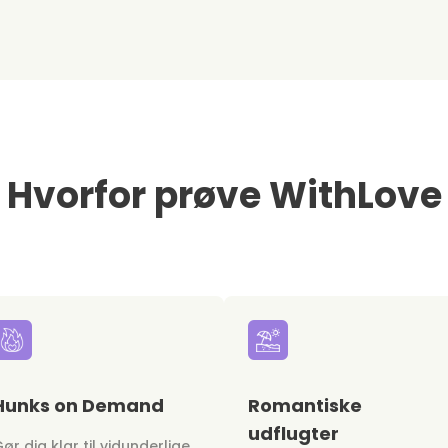
Hvorfor prøve WithLove
Hunks on Demand
Romantiske
udflugter
ør dig klar til vidunderlige