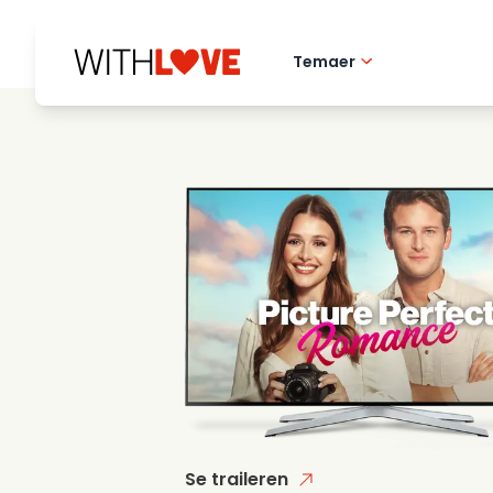
Temaer
Kaerlighed til hj
Romantiske film
Mysterier
Se traileren