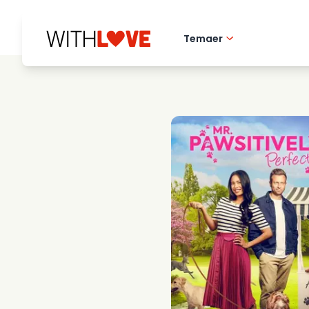
Temaer
Kaerlighed til hj
Romantiske film
Mysterier