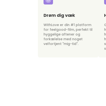
Drøm dig væk
WithLove er din #1 platform
G
for feelgood-film, perfekt til
h
hyggelige aftener og
h
forkælelse med noget
h
velfortjent "mig-tid".
s