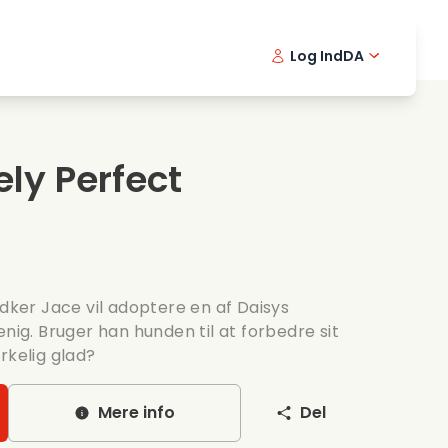
Log Ind
DA
kfilm
Detektivserie
English -
Frenc
Fi
avningsfilm
Spaendende serier
Swedish 
Portu
ely Perfect
ntiske serier
Bryllup
er Jace vil adoptere en af Daisys
enig. Bruger han hunden til at forbedre sit
rkelig glad?
Mere info
Del