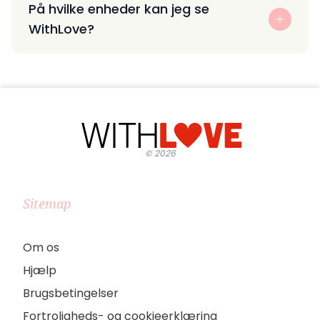
På hvilke enheder kan jeg se
WithLove?
©
2026
Sitemap
Om os
Hjælp
Brugsbetingelser
Fortroligheds- og cookieerklæring