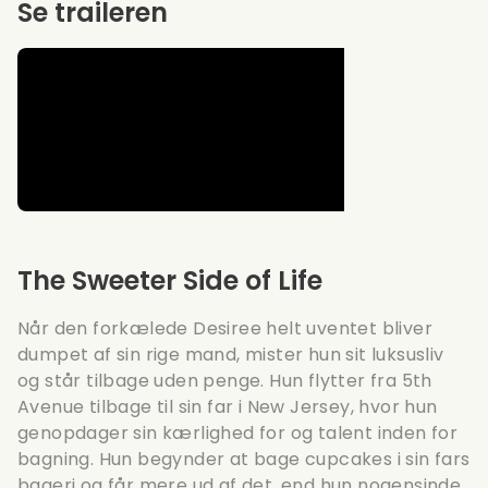
Se traileren
The Sweeter Side of Life
Når den forkælede Desiree helt uventet bliver
dumpet af sin rige mand, mister hun sit luksusliv
og står tilbage uden penge. Hun flytter fra 5th
Avenue tilbage til sin far i New Jersey, hvor hun
genopdager sin kærlighed for og talent inden for
bagning. Hun begynder at bage cupcakes i sin fars
bageri og får mere ud af det, end hun nogensinde