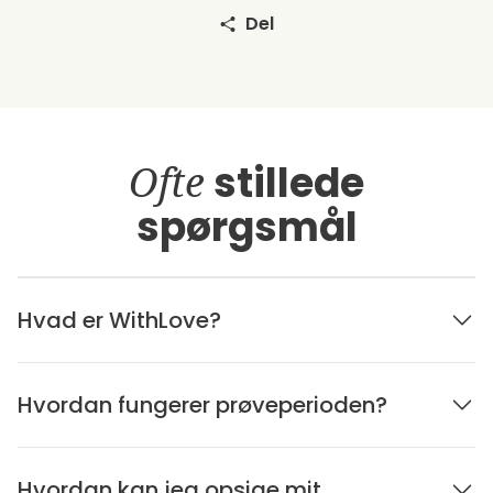
Del
Ofte
stillede
spørgsmål
Hvad er WithLove?
Hvordan fungerer prøveperioden?
Hvordan kan jeg opsige mit