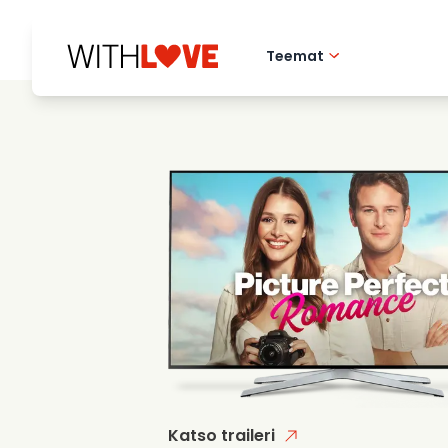
Teemat
Rakkaus kotikaupu
Romanttiset elok
Mysteerit
Katso traileri