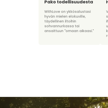
Pako todellisuudesta
WithLove on ykkösalustasi
hyvän mielen elokuville,
täydellinen iltoihin
i
sohvannurkassa tai
u
ansaittuun "omaan aikaasi."
r