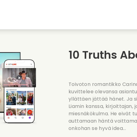
nkiin
Nuoruudenrakkaudet
Jouluelokuvat
Musi
uvat
Elokuvia elaimista
Haaelokuvat
Ruoa
10 Truths Ab
Kesaelokuvat
Treffielokuvat
Roma
Toivoton romantikko Carina
kuvittelee olevansa asiant
yllättäen jättää hänet. Ja
Liamin kanssa, kirjoittajan
miesnäkökulma. He eivät tul
auttamaan häntä voittamaa
onkohan se hyvä idea...