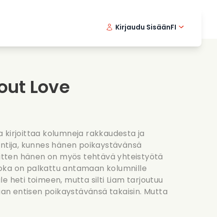
Kirjaudu Sisään
FI
ikkielokuvat
Etsivasarja
English 
Dani
F
nlaittoelokuvat
Jannittavia sarjoja
Swedish
Port
out Love
nttiset sarjat
Haat
 kirjoittaa kolumneja rakkaudesta ja
untija, kunnes hänen poikaystävänsä
 sitten hänen on myös tehtävä yhteistyötä
, joka on palkattu antamaan kolumnille
e heti toimeen, mutta silti Liam tarjoutuu
n entisen poikaystävänsä takaisin. Mutta