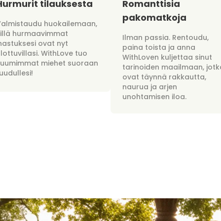
Hurmurit tilauksesta
Romanttisia
pakomatkoja
Valmistaudu huokailemaan,
sillä hurmaavimmat
Ilman passia. Rentoudu,
hastuksesi ovat nyt
paina toista ja anna
lottuvillasi. WithLove tuo
WithLoven kuljettaa sinut
kuumimmat miehet suoraan
tarinoiden maailmaan, jotk
uudullesi!
ovat täynnä rakkautta,
naurua ja arjen
unohtamisen iloa.