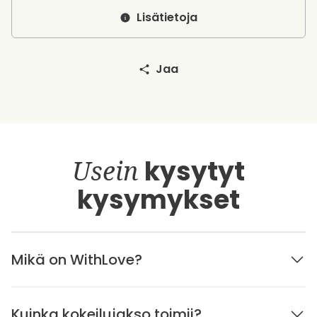
Lisätietoja
Jaa
Usein
kysytyt
kysymykset
Mikä on WithLove?
Kuinka kokeilujakso toimii?