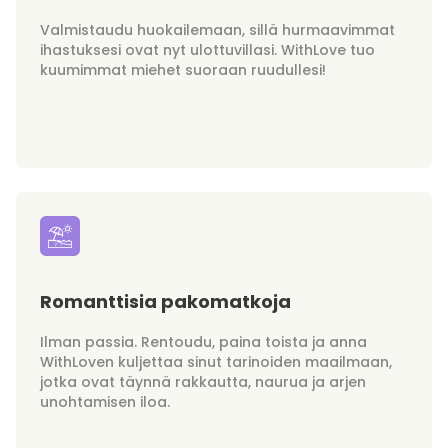
Valmistaudu huokailemaan, sillä hurmaavimmat
ihastuksesi ovat nyt ulottuvillasi. WithLove tuo
kuumimmat miehet suoraan ruudullesi!
Romanttisia pakomatkoja
Ilman passia. Rentoudu, paina toista ja anna
WithLoven kuljettaa sinut tarinoiden maailmaan,
jotka ovat täynnä rakkautta, naurua ja arjen
unohtamisen iloa.