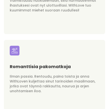
Valmistaudu huokailemaan, sillä hurmaavimmat
ihastuksesi ovat nyt ulottuvillasi. WithLove tuo
kuumimmat miehet suoraan ruudullesi!
Romanttisia pakomatkoja
Ilman passia. Rentoudu, paina toista ja anna
WithLoven kuljettaa sinut tarinoiden maailmaan,
jotka ovat täynnä rakkautta, naurua ja arjen
unohtamisen iloa.