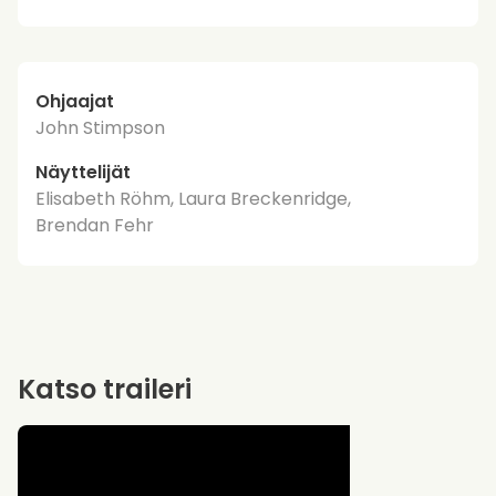
Ohjaajat
John Stimpson
Näyttelijät
Elisabeth Röhm, Laura Breckenridge,
Brendan Fehr
Katso traileri