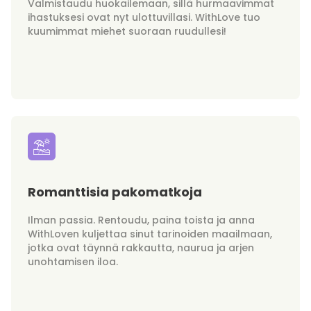
Valmistaudu huokailemaan, sillä hurmaavimmat
ihastuksesi ovat nyt ulottuvillasi. WithLove tuo
kuumimmat miehet suoraan ruudullesi!
Romanttisia pakomatkoja
Ilman passia. Rentoudu, paina toista ja anna
WithLoven kuljettaa sinut tarinoiden maailmaan,
jotka ovat täynnä rakkautta, naurua ja arjen
unohtamisen iloa.