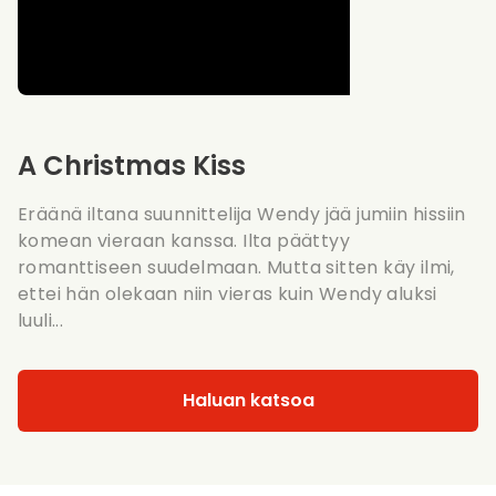
A Christmas Kiss
Eräänä iltana suunnittelija Wendy jää jumiin hissiin
komean vieraan kanssa. Ilta päättyy
romanttiseen suudelmaan. Mutta sitten käy ilmi,
ettei hän olekaan niin vieras kuin Wendy aluksi
luuli...
Haluan katsoa