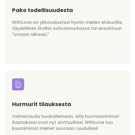
Pako todellisuudesta
WithLove on ykkösalustasi hyvän mielen elokuville,
täydellinen iltoihin sohvannurkassa tai ansaittuun
"omaan aikaasi."
Hurmurit tilauksesta
Valmistaudu huokailemaan, sillä hurmaavimmat
ihastuksesi ovat nyt ulottuvillasi. WithLove tuo
kuumimmat miehet suoraan ruudullesi!