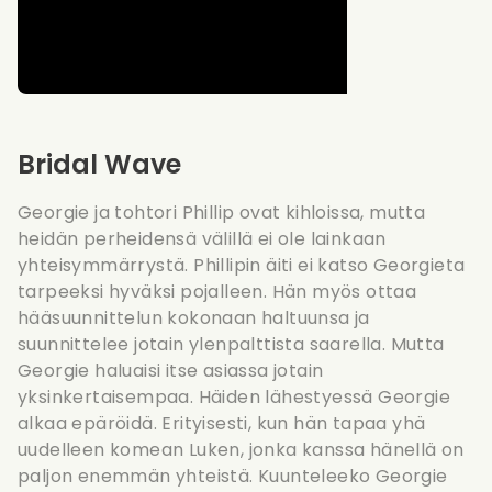
Bridal Wave
Georgie ja tohtori Phillip ovat kihloissa, mutta
heidän perheidensä välillä ei ole lainkaan
yhteisymmärrystä. Phillipin äiti ei katso Georgieta
tarpeeksi hyväksi pojalleen. Hän myös ottaa
hääsuunnittelun kokonaan haltuunsa ja
suunnittelee jotain ylenpalttista saarella. Mutta
Georgie haluaisi itse asiassa jotain
yksinkertaisempaa. Häiden lähestyessä Georgie
alkaa epäröidä. Erityisesti, kun hän tapaa yhä
uudelleen komean Luken, jonka kanssa hänellä on
paljon enemmän yhteistä. Kuunteleeko Georgie