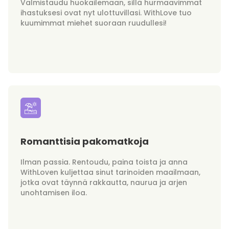
Valmistaudu huokailemaan, sillä hurmaavimmat
ihastuksesi ovat nyt ulottuvillasi. WithLove tuo
kuumimmat miehet suoraan ruudullesi!
Romanttisia pakomatkoja
Ilman passia. Rentoudu, paina toista ja anna
WithLoven kuljettaa sinut tarinoiden maailmaan,
jotka ovat täynnä rakkautta, naurua ja arjen
unohtamisen iloa.