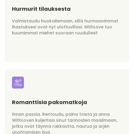
Hurmurit tilauksesta
Valmistaudu huokailemaan, sillä hurmaavimmat
ihastuksesi ovat nyt ulottuvillasi. WithLove tuo
kuumimmat miehet suoraan ruudullesi!
Romanttisia pakomatkoja
Ilman passia. Rentoudu, paina toista ja anna
WithLoven kuljettaa sinut tarinoiden maailmaan,
jotka ovat täynnä rakkautta, naurua ja arjen
unohtamisen iloa.