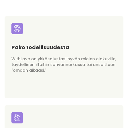
Pako todellisuudesta
WithLove on ykkösalustasi hyvän mielen elokuville,
täydellinen iltoihin sohvannurkassa tai ansaittuun
"omaan aikaasi."