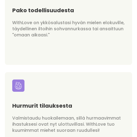
Pako todellisuudesta
WithLove on ykkösalustasi hyvän mielen elokuville,
täydellinen iltoihin sohvannurkassa tai ansaittuun
"omaan aikaasi."
Hurmurit tilauksesta
Valmistaudu huokailemaan, sillä hurmaavimmat
ihastuksesi ovat nyt ulottuvillasi. WithLove tuo
kuumimmat miehet suoraan ruudullesi!