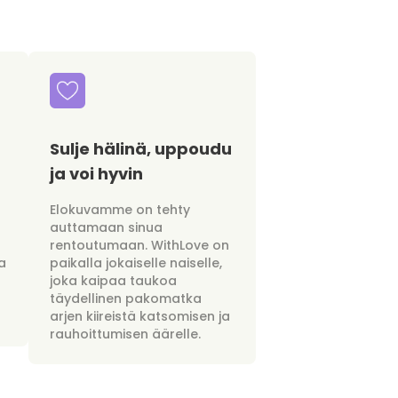
Sulje hälinä, uppoudu
ja voi hyvin
Elokuvamme on tehty
auttamaan sinua
rentoutumaan. WithLove on
a
paikalla jokaiselle naiselle,
joka kaipaa taukoa
täydellinen pakomatka
arjen kiireistä katsomisen ja
rauhoittumisen äärelle.