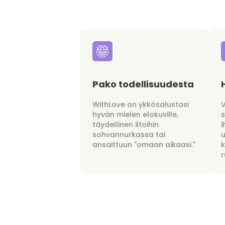
Pako todellisuudesta
WithLove on ykkösalustasi
hyvän mielen elokuville,
täydellinen iltoihin
i
sohvannurkassa tai
u
ansaittuun "omaan aikaasi."
r