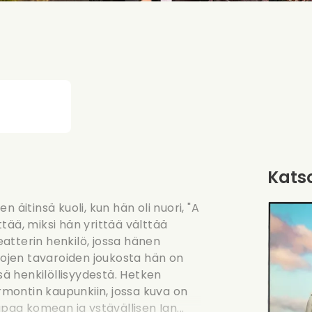
Katso
 äitinsä kuoli, kun hän oli nuori, "A
tää, miksi hän yrittää välttää
atterin henkilö, jossa hänen
nhojen tavaroiden joukosta hän on
sä henkilöllisyydestä. Hetken
montin kaupunkiin, jossa kuva on
apaa komean ja ystävällisen Ian...