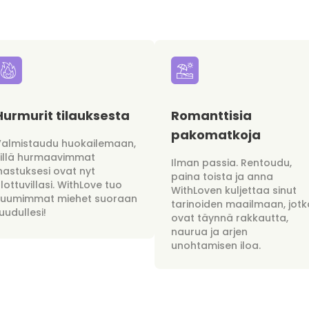
Hurmurit tilauksesta
Romanttisia
pakomatkoja
Valmistaudu huokailemaan,
sillä hurmaavimmat
Ilman passia. Rentoudu,
hastuksesi ovat nyt
paina toista ja anna
lottuvillasi. WithLove tuo
WithLoven kuljettaa sinut
kuumimmat miehet suoraan
tarinoiden maailmaan, jotk
uudullesi!
ovat täynnä rakkautta,
naurua ja arjen
unohtamisen iloa.