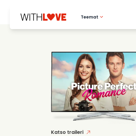
Teemat
Rakkaus kotikaupu
Romanttiset elok
Mysteerit
Katso traileri