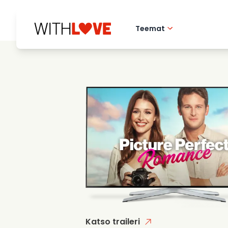
Teemat
Rakkaus kotikaupu
Romanttiset elok
Mysteerit
Katso traileri