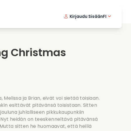
Kirjaudu Sisään
FI
ikkielokuvat
Etsivasarja
English 
Dani
F
nlaittoelokuvat
Jannittavia sarjoja
Swedish
Port
ng Christmas
nttiset sarjat
Haat
, Melissa ja Brian, eivät voi sietää toisiaan.
kin esittävät pitävänsä toisistaan. Sitten
ouluna juhlalliseen pikkukaupunkiin
. Nyt heidän on teeskenneltävä pitävänsä
. Mutta sitten he huomaavat, että heillä