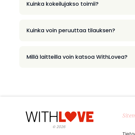
Kuinka kokeilujakso toimii?
Kuinka voin peruuttaa tilauksen?
Millä laitteilla voin katsoa WithLovea?
Site
©
2026
Tieto