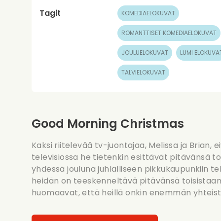
Tagit
KOMEDIAELOKUVAT
ROMANTTISET KOMEDIAELOKUVAT
JOULUELOKUVAT
LUMI ELOKUVA
TALVIELOKUVAT
Good Morning Christmas
Kaksi riitelevää tv-juontajaa, Melissa ja Brian, e
televisiossa he tietenkin esittävät pitävänsä to
yhdessä jouluna juhlalliseen pikkukaupunkiin te
heidän on teeskenneltävä pitävänsä toisistaan 
huomaavat, että heillä onkin enemmän yhteistä k