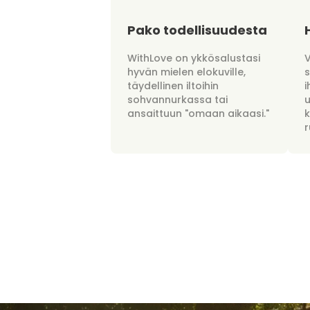
Pako todellisuudesta
WithLove on ykkösalustasi
hyvän mielen elokuville,
täydellinen iltoihin
i
sohvannurkassa tai
u
ansaittuun "omaan aikaasi."
r