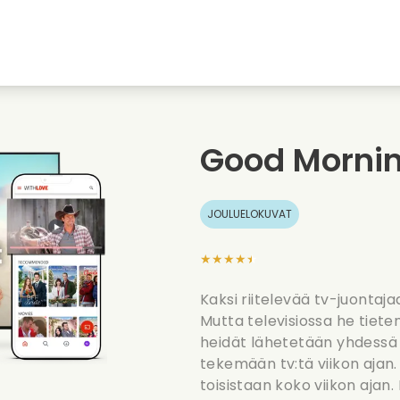
nkiin
Nuoruudenrakkaudet
Jouluelokuvat
Musi
uvat
Elokuvia elaimista
Haaelokuvat
Ruoa
Good Morni
Kesaelokuvat
Treffielokuvat
Roma
JOULUELOKUVAT
★★★★★
Kaksi riitelevää tv-juontajaa
Mutta televisiossa he tieten
heidät lähetetään yhdessä j
tekemään tv:tä viikon ajan
toisistaan koko viikon ajan