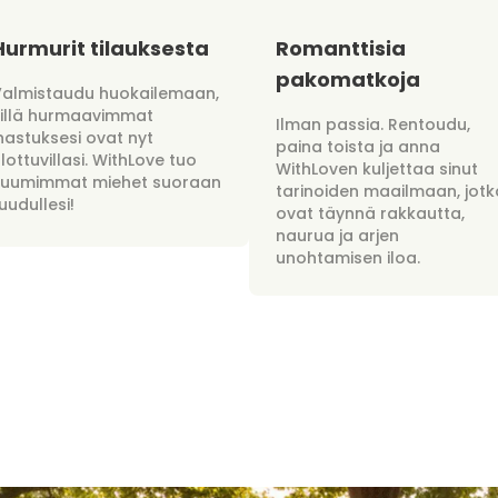
Hurmurit tilauksesta
Romanttisia
pakomatkoja
Valmistaudu huokailemaan,
sillä hurmaavimmat
Ilman passia. Rentoudu,
hastuksesi ovat nyt
paina toista ja anna
lottuvillasi. WithLove tuo
WithLoven kuljettaa sinut
kuumimmat miehet suoraan
tarinoiden maailmaan, jotk
uudullesi!
ovat täynnä rakkautta,
naurua ja arjen
unohtamisen iloa.