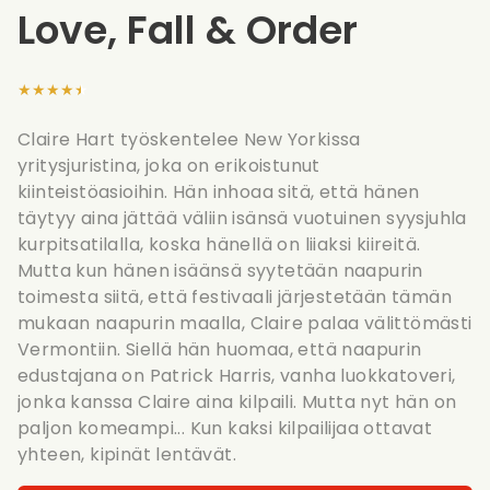
Love, Fall & Order
★★★★★
Claire Hart työskentelee New Yorkissa
yritysjuristina, joka on erikoistunut
kiinteistöasioihin. Hän inhoaa sitä, että hänen
täytyy aina jättää väliin isänsä vuotuinen syysjuhla
kurpitsatilalla, koska hänellä on liiaksi kiireitä.
Mutta kun hänen isäänsä syytetään naapurin
toimesta siitä, että festivaali järjestetään tämän
mukaan naapurin maalla, Claire palaa välittömästi
Vermontiin. Siellä hän huomaa, että naapurin
edustajana on Patrick Harris, vanha luokkatoveri,
jonka kanssa Claire aina kilpaili. Mutta nyt hän on
paljon komeampi... Kun kaksi kilpailijaa ottavat
yhteen, kipinät lentävät.