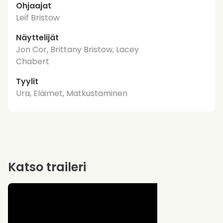
Ohjaajat
Leif Bristow
Näyttelijät
Jon Cor, Brittany Bristow, Lacey
Chabert
Tyylit
Ura, Eläimet, Matkustaminen
Katso traileri