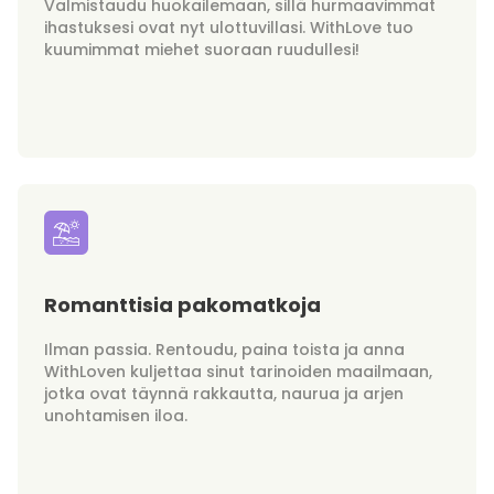
Valmistaudu huokailemaan, sillä hurmaavimmat
ihastuksesi ovat nyt ulottuvillasi. WithLove tuo
kuumimmat miehet suoraan ruudullesi!
Romanttisia pakomatkoja
Ilman passia. Rentoudu, paina toista ja anna
WithLoven kuljettaa sinut tarinoiden maailmaan,
jotka ovat täynnä rakkautta, naurua ja arjen
unohtamisen iloa.