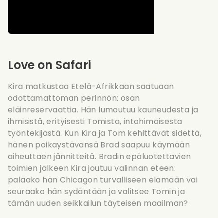
Love on Safari
Kira matkustaa Etelä-Afrikkaan saatuaan
odottamattoman perinnön: osan
eläinreservaattia. Hän lumoutuu kauneudesta ja
ihmisistä, erityisesti Tomista, intohimoisesta
työntekijästä. Kun Kira ja Tom kehittävät sidettä,
hänen poikaystävänsä Brad saapuu käymään
aiheuttaen jännitteitä. Bradin epäluotettavien
toimien jälkeen Kira joutuu valinnan eteen:
palaako hän Chicagon turvalliseen elämään vai
seuraako hän sydäntään ja valitsee Tomin ja
tämän uuden seikkailun täyteisen maailman?