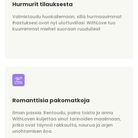
Hurmurit tilauksesta
Valmistaudu huokailemaan, sillä hurmaavimmat
ihastuksesi ovat nyt ulottuvillasi. WithLove tuo
kuumimmat miehet suoraan ruudullesi!
Romanttisia pakomatkoja
Ilman passia. Rentoudu, paina toista ja anna
WithLoven kuljettaa sinut tarinoiden maailmaan,
jotka ovat täynnä rakkautta, naurua ja arjen
unohtamisen iloa.