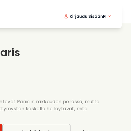
Kirjaudu Sisään
FI
ikkielokuvat
Etsivasarja
English 
Dani
F
nlaittoelokuvat
Jannittavia sarjoja
Swedish
Port
aris
nttiset sarjat
Haat
ähtevät Pariisiin rakkauden perässä, mutta
ettymysten keskellä he löytävät, mitä