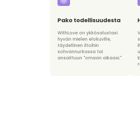
Pako todellisuudesta
WithLove on ykkösalustasi
hyvän mielen elokuville,
täydellinen iltoihin
i
sohvannurkassa tai
u
ansaittuun "omaan aikaasi."
r