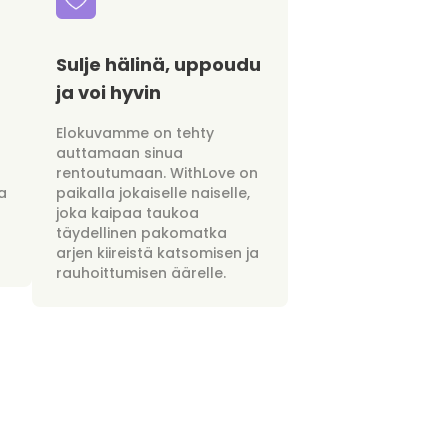
Sulje hälinä, uppoudu
ja voi hyvin
Elokuvamme on tehty
auttamaan sinua
rentoutumaan. WithLove on
a
paikalla jokaiselle naiselle,
joka kaipaa taukoa
täydellinen pakomatka
arjen kiireistä katsomisen ja
rauhoittumisen äärelle.