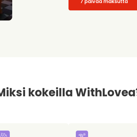
7 päivää maksutta
Miksi kokeilla WithLovea