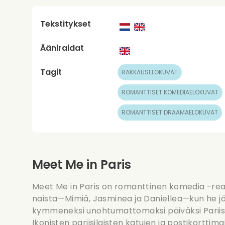
Tekstitykset
Ääniraidat
Tagit
RAKKAUSELOKUVAT
ROMANTTISET KOMEDIAELOKUVAT
ROMANTTISET DRAAMAELOKUVAT
Meet Me in Paris
Meet Me in Paris on romanttinen komedia -rea
naista—Mimiä, Jasminea ja Daniellea—kun he j
kymmeneksi unohtumattomaksi päiväksi Pariisi
Ikonisten pariisilaisten katujen ja postikorttim