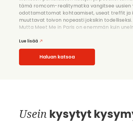
tämä romcom-realitymatka vangitsee uusien y
odottamattomat kohtaamiset, useat treffit ja in
muuttavat toivon nopeasti joksikin todelliseksi.
Mutta Meet Me in Paris on enemmän kuin unelmoi
Lue lisää
Haluan katsoa
Usein
kysytyt kysym