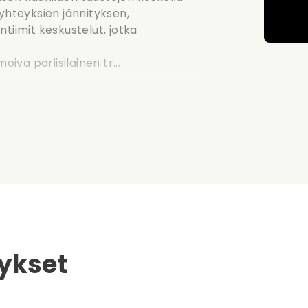
hteyksien jännityksen,
tiimit keskustelut, jotka
va pariisilainen tr...
ykset