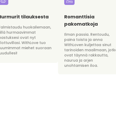
Hurmurit tilauksesta
Romanttisia
pakomatkoja
Valmistaudu huokailemaan,
sillä hurmaavimmat
Ilman passia. Rentoudu,
hastuksesi ovat nyt
paina toista ja anna
lottuvillasi. WithLove tuo
WithLoven kuljettaa sinut
kuumimmat miehet suoraan
tarinoiden maailmaan, jotk
uudullesi!
ovat täynnä rakkautta,
naurua ja arjen
unohtamisen iloa.