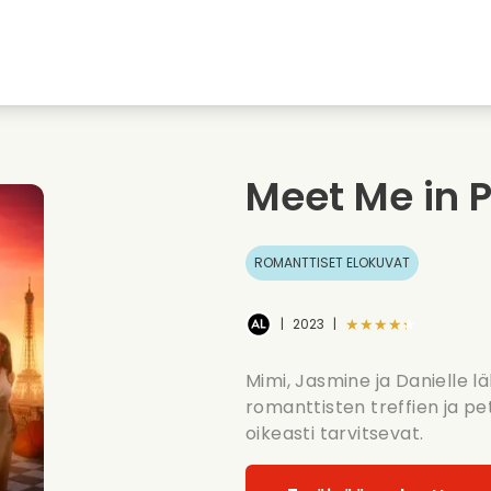
nkiin
Nuoruudenrakkaudet
Jouluelokuvat
Musi
uvat
Elokuvia elaimista
Haaelokuvat
Ruoa
Meet Me in P
Kesaelokuvat
Treffielokuvat
Roma
ROMANTTISET ELOKUVAT
★★★★★
|
2023
|
Mimi, Jasmine ja Danielle l
romanttisten treffien ja p
oikeasti tarvitsevat.