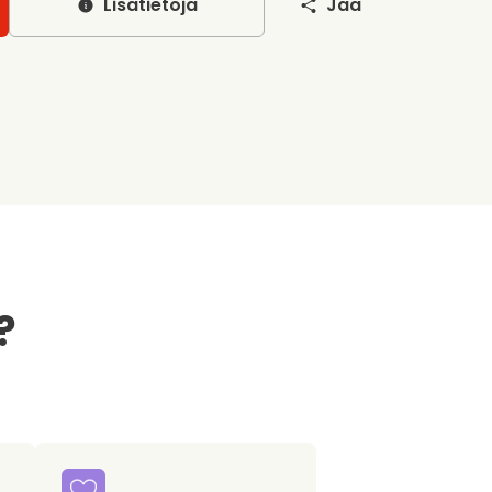
Lisätietoja
Jaa
?