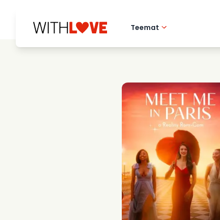
Teemat
Rakkaus kotikaupu
Romanttiset elok
Mysteerit