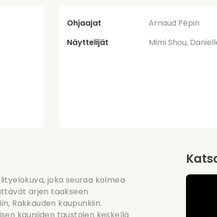
Ohjaajat
Arnaud Pépin
Näyttelijät
Mimi Shou, Daniel
Katso
lityelokuva, joka seuraa kolmea
ättävät arjen taakseen
in, Rakkauden kaupunkiin.
aisen kauniiden taustojen keskellä