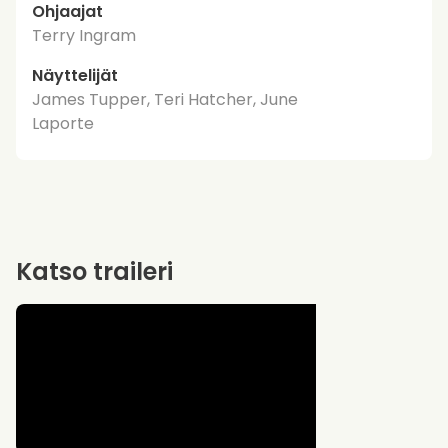
Ohjaajat
Terry Ingram
Näyttelijät
James Tupper, Teri Hatcher, June
Laporte
Katso traileri