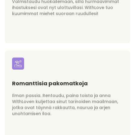
Valmistaudu huokailemaan, sillä hurmaavimmat
ihastuksesi ovat nyt ulottuvillasi. WithLove tuo
kuumimmat miehet suoraan ruudullesi!
Romanttisia pakomatkoja
Ilman passia. Rentoudu, paina toista ja anna
WithLoven kuljettaa sinut tarinoiden maailmaan,
jotka ovat täynnä rakkautta, naurua ja arjen
unohtamisen iloa.