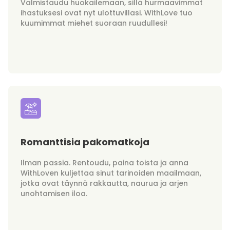
Valmistaudu huokailemaan, sillä hurmaavimmat
ihastuksesi ovat nyt ulottuvillasi. WithLove tuo
kuumimmat miehet suoraan ruudullesi!
Romanttisia pakomatkoja
Ilman passia. Rentoudu, paina toista ja anna
WithLoven kuljettaa sinut tarinoiden maailmaan,
jotka ovat täynnä rakkautta, naurua ja arjen
unohtamisen iloa.