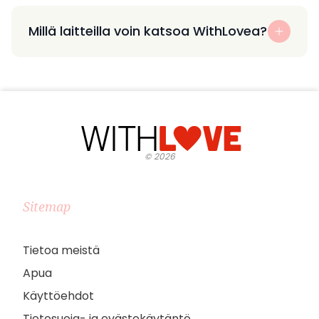
Millä laitteilla voin katsoa WithLovea?
©
2026
Sitemap
Tietoa meistä
Apua
Käyttöehdot
Tietosuoja- ja evästekäytäntö