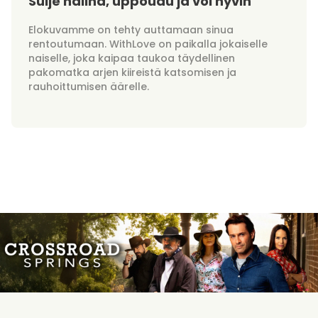
Sulje hälinä, uppoudu ja voi hyvin
Elokuvamme on tehty auttamaan sinua
rentoutumaan. WithLove on paikalla jokaiselle
naiselle, joka kaipaa taukoa täydellinen
pakomatka arjen kiireistä katsomisen ja
rauhoittumisen äärelle.