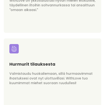
WithLove on ykkösalustasi hyvän mielen elokuville,
täydellinen iltoihin sohvannurkassa tai ansaittuun
"omaan aikaasi."
Hurmurit tilauksesta
Valmistaudu huokailemaan, sillä hurmaavimmat
ihastuksesi ovat nyt ulottuvillasi. WithLove tuo
kuumimmat miehet suoraan ruudullesi!