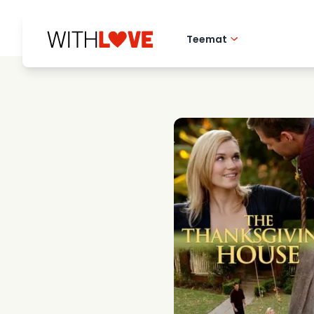
Teemat
Rakkaus kotikaupu
Romanttiset elok
Mysteerit