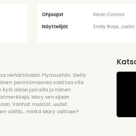
Ohjaajat
Kevin Connor
Näyttelijät
Emily Rose, Justi
Katso
laa viehättävään Plymouthiin. Siellä
: hänen perintömaansa saattaa olla
kylä alkaa juoruilla ja hänen
rimerkkejä, Mary sen sijaan
htaan. Vanhat muistot, uudet
en välillä… minkä Mary valitsee?