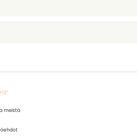
map
a meistä
töehdot