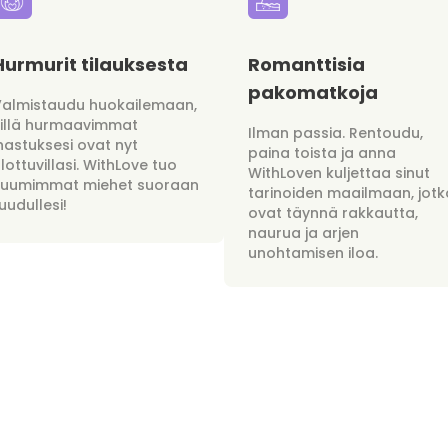
Hurmurit tilauksesta
Romanttisia
pakomatkoja
Valmistaudu huokailemaan,
sillä hurmaavimmat
Ilman passia. Rentoudu,
hastuksesi ovat nyt
paina toista ja anna
lottuvillasi. WithLove tuo
WithLoven kuljettaa sinut
kuumimmat miehet suoraan
tarinoiden maailmaan, jotk
uudullesi!
ovat täynnä rakkautta,
naurua ja arjen
unohtamisen iloa.