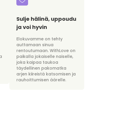
Sulje hälinä, uppoudu
ja voi hyvin
Elokuvamme on tehty
auttamaan sinua
rentoutumaan. WithLove on
a
paikalla jokaiselle naiselle,
joka kaipaa taukoa
täydellinen pakomatka
arjen kiireistä katsomisen ja
rauhoittumisen äärelle.