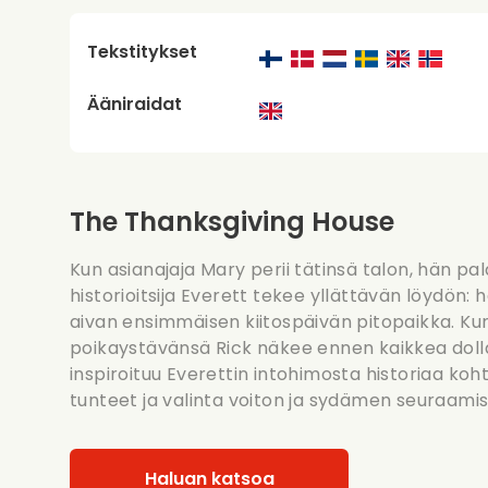
Tekstitykset
Ääniraidat
The Thanksgiving House
Kun asianajaja Mary perii tätinsä talon, hän pa
historioitsija Everett tekee yllättävän löydön
aivan ensimmäisen kiitospäivän pitopaikka. Kun 
poikaystävänsä Rick näkee ennen kaikkea dolla
inspiroituu Everettin intohimosta historiaa ko
tunteet ja valinta voiton ja sydämen seuraamis
Haluan katsoa