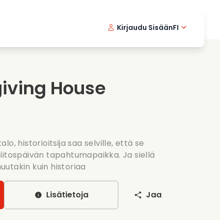
Kirjaudu Sisään
FI
ikkielokuvat
Etsivasarja
English 
Dani
F
nlaittoelokuvat
Jannittavia sarjoja
Swedish
Port
iving House
nttiset sarjat
Haat
o, historioitsija saa selville, että se
iitospäivän tapahtumapaikka. Ja siellä
utakin kuin historiaa
Lisätietoja
Jaa