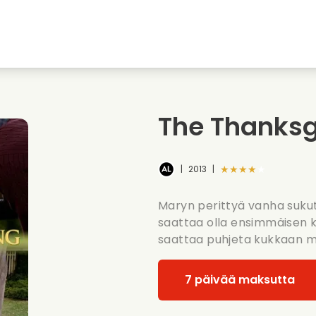
nkiin
Nuoruudenrakkaudet
Jouluelokuvat
Musi
uvat
Elokuvia elaimista
Haaelokuvat
Ruoa
The Thanksg
Kesaelokuvat
Treffielokuvat
Roma
★★★★★
|
2013
|
Maryn perittyä vanha sukutal
saattaa olla ensimmäisen k
saattaa puhjeta kukkaan mu
7 päivää maksutta