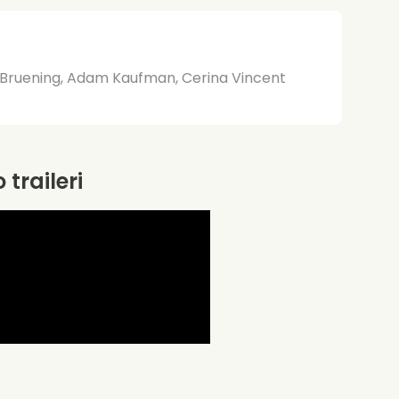
n Bruening, Adam Kaufman, Cerina Vincent
 traileri