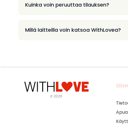
Kuinka voin peruuttaa tilauksen?
Millä laitteilla voin katsoa WithLovea?
Site
©
2026
Tieto
Apua
Käyt