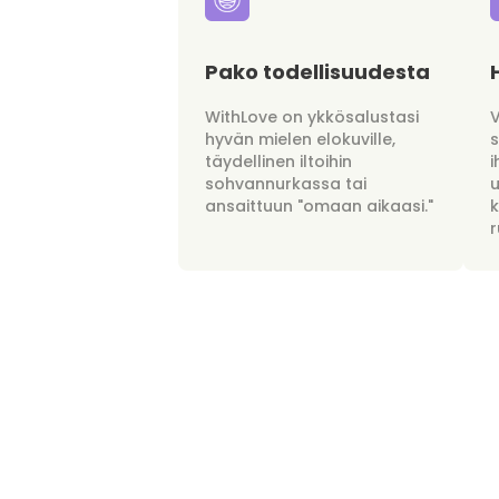
Pako todellisuudesta
WithLove on ykkösalustasi
hyvän mielen elokuville,
täydellinen iltoihin
i
sohvannurkassa tai
u
ansaittuun "omaan aikaasi."
r