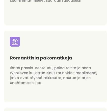
kuumimmat miehet suoraan ruudullesi!
Romanttisia pakomatkoja
Ilman passia. Rentoudu, paina toista ja anna
WithLoven kuljettaa sinut tarinoiden maailmaan,
jotka ovat täynnä rakkautta, naurua ja arjen
unohtamisen iloa.