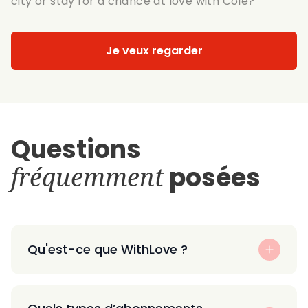
city or stay for a chance at love with Cole?
Je veux regarder
Questions
fréquemment
posées
Qu'est-ce que WithLove ?