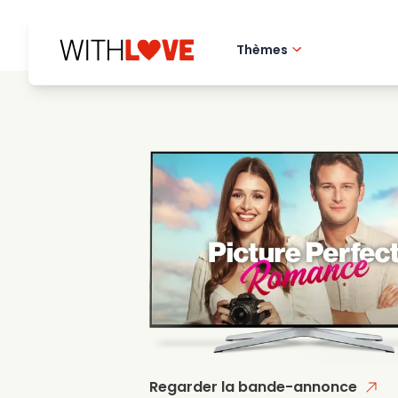
Thèmes
Amour de la ville 
Films romantique
Mysteres
Regarder la bande-annonce