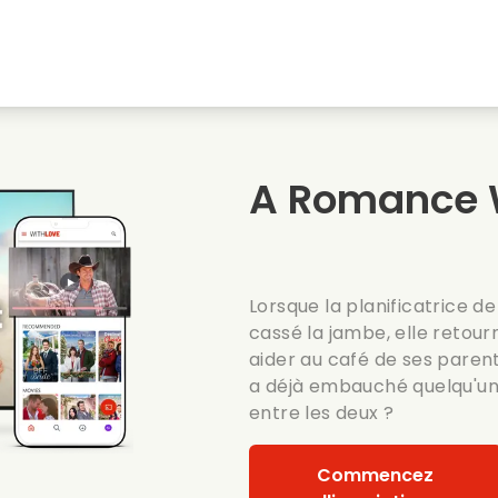
natale
Amours denfance
Films de noel
Film
s
Films danimaux
Films de mariage
Film
A Romance 
Films dete
Date films
Seri
Lorsque la planificatrice 
cassé la jambe, elle retou
aider au café de ses parent
a déjà embauché quelqu'un : 
entre les deux ?
Commencez