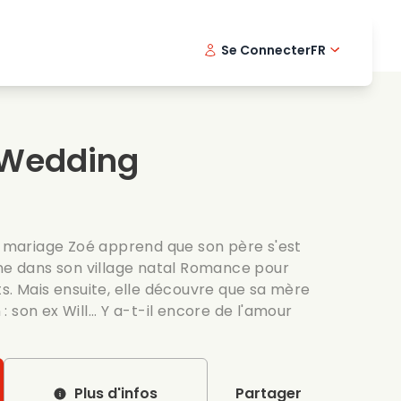
Se Connecter
FR
s musicaux
Serie policiere
English -
Dani
Fi
s de cuisine
Series passionnantes
Swedish
Port
Wedding
es romantiques
Mariage
de mariage Zoé apprend que son père s'est
rne dans son village natal Romance pour
s. Mais ensuite, elle découvre que sa mère
son ex Will... Y a-t-il encore de l'amour
Plus d'infos
Partager