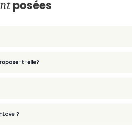
nt
posées
ropose-t-elle?
thLove ?