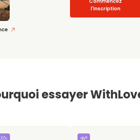
Commencez
l'inscription
nce
urquoi essayer WithLov