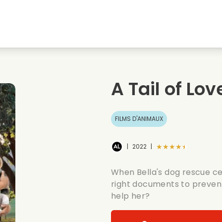
natale
Amours denfance
Films de noel
Film
s
Films danimaux
Films de mariage
Film
A Tail of Lov
Films dete
Date films
Seri
FILMS D'ANIMAUX
★★★★★
|
2022
|
When Bella's dog rescue ce
right documents to preven
help her?