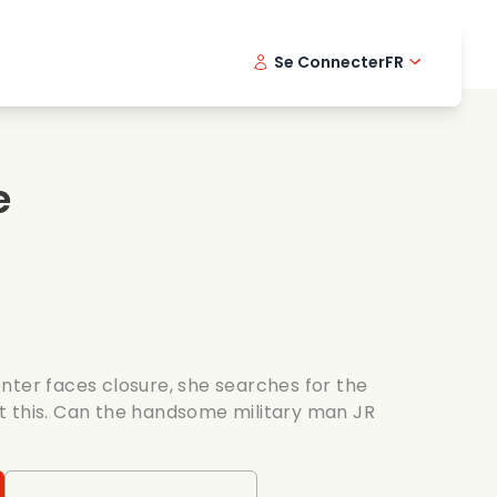
Se Connecter
FR
s musicaux
Serie policiere
English -
Dani
Fi
s de cuisine
Series passionnantes
Swedish
Port
e
es romantiques
Mariage
nter faces closure, she searches for the
t this. Can the handsome military man JR