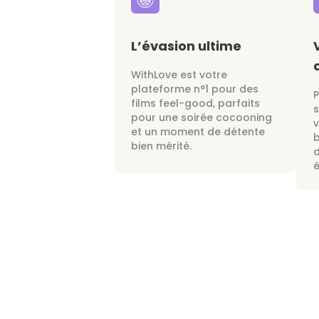
L’évasion ultime
WithLove est votre
plateforme n°1 pour des
films feel-good, parfaits
s
pour une soirée cocooning
v
et un moment de détente
bien mérité.
d
é