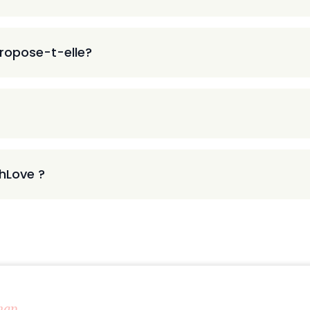
ropose-t-elle?
thLove ?
map