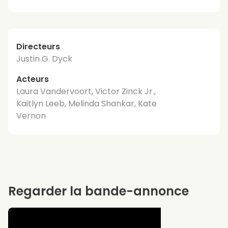
Directeurs
Justin G. Dyck
Acteurs
Laura Vandervoort, Victor Zinck Jr.,
Kaitlyn Leeb, Melinda Shankar, Kate
Vernon
Regarder la bande-annonce