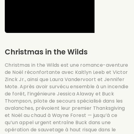
Christmas in the Wilds
Christmas in the Wilds est une romance-aventure
de Noël réconfortante avec Kaitlyn Leeb et Victor
Zinck Jr., ainsi que Laura Vandervoort et Jennifer
Mote. Après avoir survécu ensemble à un incendie
de forêt, l’ingénieure Jessica Alaway et Buck
Thompson, pilote de secours spécialisé dans les
avalanches, prévoient leur premier Thanksgiving
et Noël au chaud à Wayne Forest — jusqu’à ce
qu’un appel urgent entraîne Buck dans une
opération de sauvetage à haut risque dans le