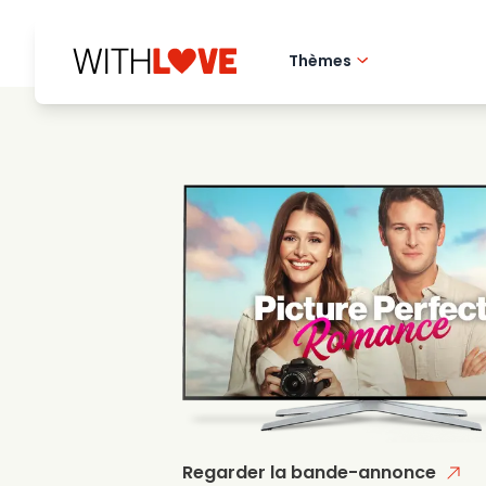
Thèmes
Amour de la ville 
Films romantique
Mysteres
Regarder la bande-annonce