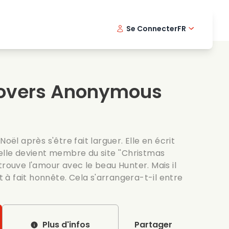
Se Connecter
FR
s musicaux
Serie policiere
English -
Dani
Fi
s de cuisine
Series passionnantes
Swedish
Port
Lovers Anonymous
es romantiques
Mariage
Noël après s'être fait larguer. Elle en écrit
elle devient membre du site ''Christmas
trouve l'amour avec le beau Hunter. Mais il
ut à fait honnête. Cela s'arrangera-t-il entre
Plus d'infos
Partager