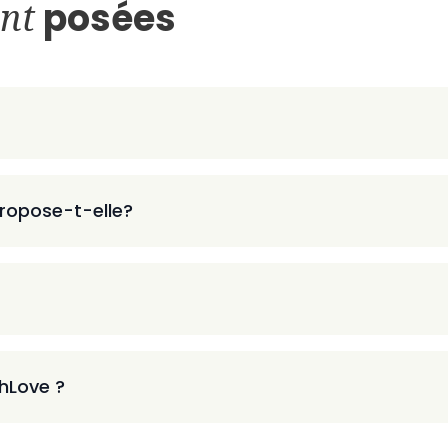
nt
posées
ropose-t-elle?
thLove ?