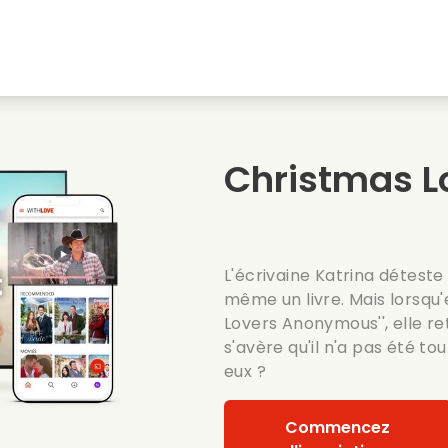
natale
Amours denfance
Films de noel
Film
s
Films danimaux
Films de mariage
Film
Christmas 
Films dete
Date films
Seri
L'écrivaine Katrina déteste 
même un livre. Mais lorsqu'
Lovers Anonymous'', elle re
s'avère qu'il n'a pas été to
eux ?
Commencez