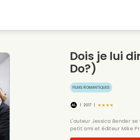
natale
Amours denfance
Films de noel
Film
s
Films danimaux
Films de mariage
Film
Dois je lui di
Films dete
Date films
Seri
Do?)
FILMS ROMANTIQUES
★★★★★
|
2017
|
L'auteur Jessica Bender se 
petit ami et éditeur Mike P