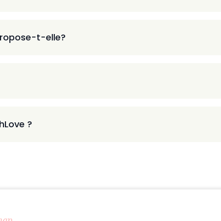
ropose-t-elle?
thLove ?
map