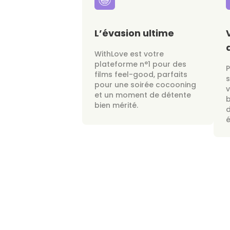
L’évasion ultime
WithLove est votre
plateforme n°1 pour des
films feel-good, parfaits
s
pour une soirée cocooning
v
et un moment de détente
bien mérité.
d
é