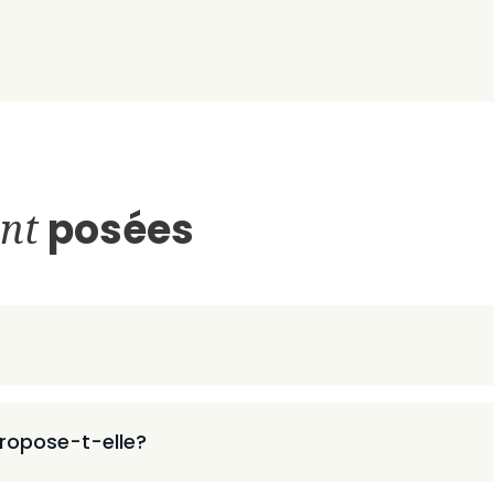
nt
posées
ropose-t-elle?