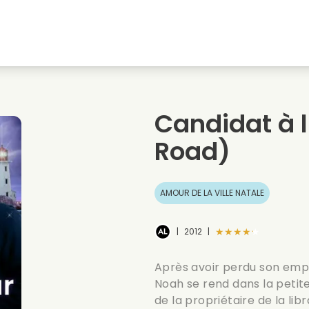
natale
Amours denfance
Films de noel
Film
s
Films danimaux
Films de mariage
Film
Candidat à 
Films dete
Date films
Seri
Road)
AMOUR DE LA VILLE NATALE
★★★★★
|
2012
|
Après avoir perdu son empl
Noah se rend dans la petite
de la propriétaire de la libra