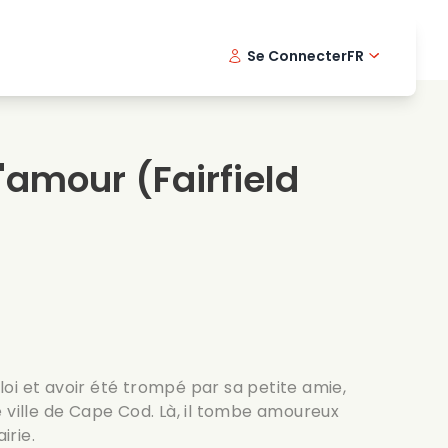
Se Connecter
FR
s musicaux
Serie policiere
English -
Dani
Fi
s de cuisine
Series passionnantes
Swedish
Port
l'amour
(Fairfield
es romantiques
Mariage
oi et avoir été trompé par sa petite amie,
 ville de Cape Cod. Là, il tombe amoureux
irie.