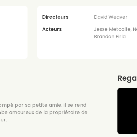
Directeurs
David Weaver
Acteurs
Jesse Metcalfe, N
Brandon Firla
Rega
ompé par sa petite amie, il se rend
tombe amoureux de la propriétaire de
yer.