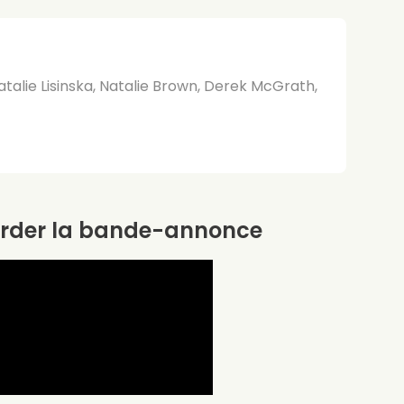
atalie Lisinska, Natalie Brown, Derek McGrath,
rder la bande-annonce