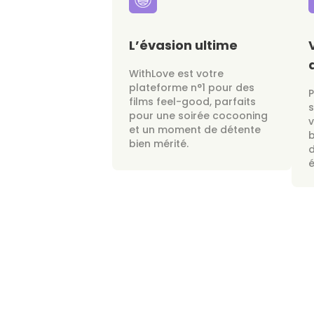
L’évasion ultime
WithLove est votre
plateforme n°1 pour des
films feel-good, parfaits
s
pour une soirée cocooning
v
et un moment de détente
bien mérité.
d
é