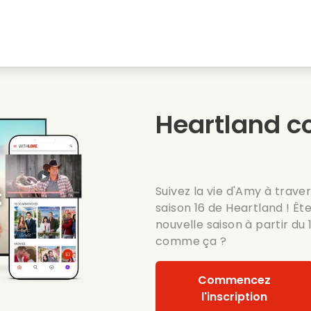
natale
Amours denfance
Films de noel
Film
s
Films danimaux
Films de mariage
Film
Heartland co
Films dete
Date films
Seri
Suivez la vie d'Amy à trave
saison 16 de Heartland ! Êt
nouvelle saison à partir du
comme ça ?
Commencez
l'inscription