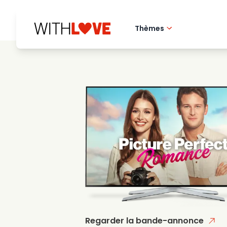
Thèmes
Amour de la ville 
Films romantique
Mysteres
Regarder la bande-annonce