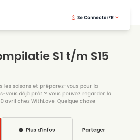
Se Connecter
FR
s musicaux
Serie policiere
English -
Dani
Fi
s de cuisine
Series passionnantes
Swedish
Port
mpilatie S1 t/m S15
es romantiques
Mariage
rs les saisons et préparez-vous pour la
es-vous déjà prêt ? Vous pouvez regarder la
 10 avril chez WithLove. Quelque chose
Plus d'infos
Partager