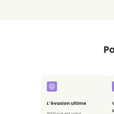
Po
L’évasion ultime
WithLove est votre