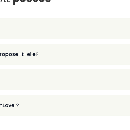
ropose-t-elle?
thLove ?