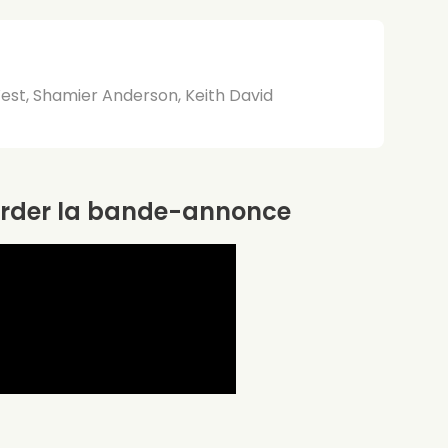
st, Shamier Anderson, Keith David
rder la bande-annonce