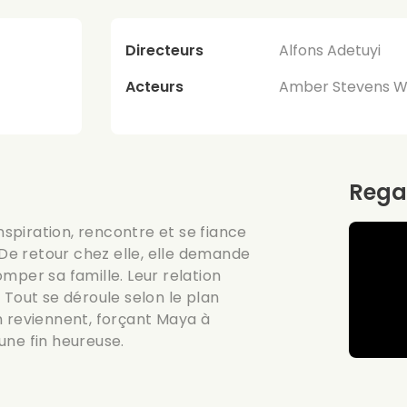
Directeurs
Alfons Adetuyi
Acteurs
Amber Stevens We
Rega
nspiration, rencontre et se fiance
e retour chez elle, elle demande
mper sa famille. Leur relation
 Tout se déroule selon le plan
m reviennent, forçant Maya à
une fin heureuse.