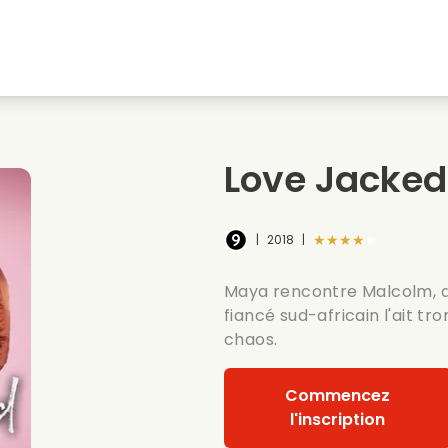
natale
Amours denfance
Films de noel
Film
s
Films danimaux
Films de mariage
Film
Love Jacked
Films dete
Date films
Seri
★★★★★
|
2018
|
Maya rencontre Malcolm, qu
fiancé sud-africain l'ait tr
chaos.
Commencez
l'inscription