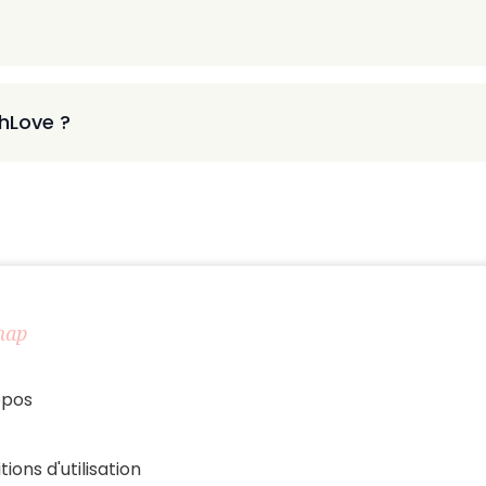
thLove ?
map
opos
tions d'utilisation