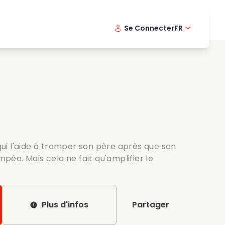
Se Connecter
FR
s musicaux
Serie policiere
English -
Dani
Fi
s de cuisine
Series passionnantes
Swedish
Port
es romantiques
Mariage
i l'aide à tromper son père après que son
ompée. Mais cela ne fait qu'amplifier le
Plus d'infos
Partager