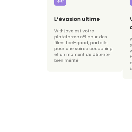
L’évasion ultime
WithLove est votre
plateforme n°1 pour des
films feel-good, parfaits
s
pour une soirée cocooning
v
et un moment de détente
bien mérité.
d
é