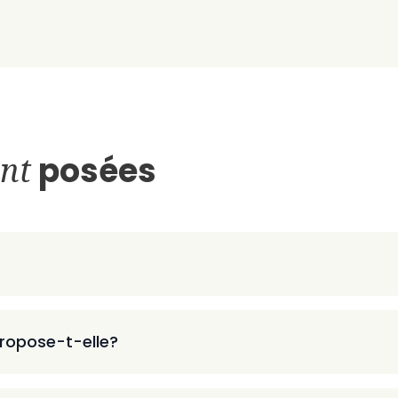
nt
posées
ropose-t-elle?