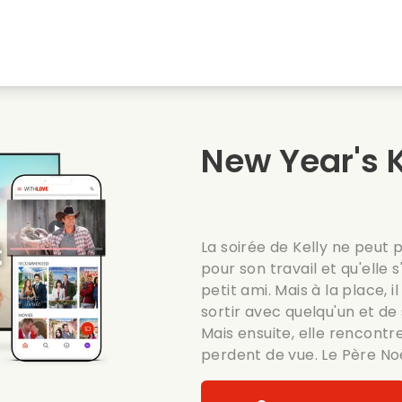
natale
Amours denfance
Films de noel
Film
s
Films danimaux
Films de mariage
Film
New Year's K
Films dete
Date films
Seri
La soirée de Kelly ne peut p
pour son travail et qu'ell
petit ami. Mais à la place, i
sortir avec quelqu'un et de
Mais ensuite, elle rencontre
perdent de vue. Le Père Noë