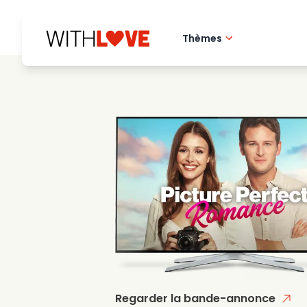
Thèmes
Amour de la ville 
Films romantique
Mysteres
Regarder la bande-annonce