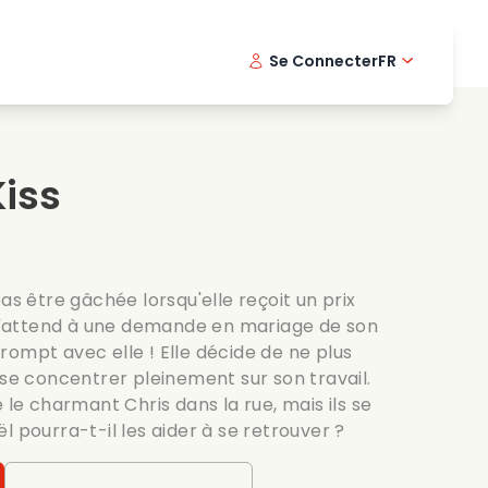
Se Connecter
FR
s musicaux
Serie policiere
English -
Dani
Fi
s de cuisine
Series passionnantes
Swedish
Port
iss
es romantiques
Mariage
as être gâchée lorsqu'elle reçoit un prix
e s'attend à une demande en mariage de son
l rompt avec elle ! Elle décide de ne plus
 se concentrer pleinement sur son travail.
 le charmant Chris dans la rue, mais ils se
l pourra-t-il les aider à se retrouver ?