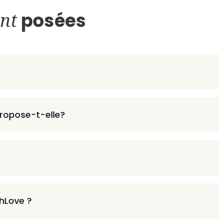
nt
posées
ropose-t-elle?
thLove ?