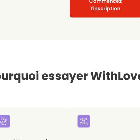
Commencez
l'inscription
urquoi essayer WithLov