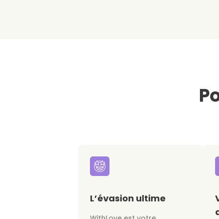
Po
L’évasion ultime
WithLove est votre