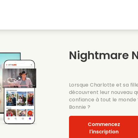
natale
Amours denfance
Films de noel
Film
s
Films danimaux
Films de mariage
Film
Nightmare 
Films dete
Date films
Seri
Lorsque Charlotte et sa fil
découvrent leur nouveau qu
confiance à tout le monde ?
Bonnie ?
Commencez
l'inscription