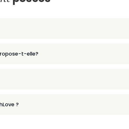
ropose-t-elle?
thLove ?