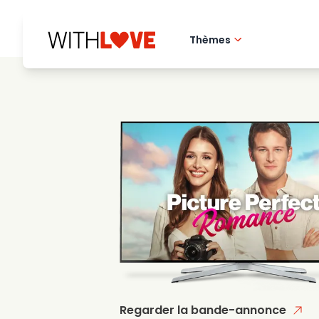
Thèmes
Amour de la ville 
Films romantique
Mysteres
Regarder la bande-annonce