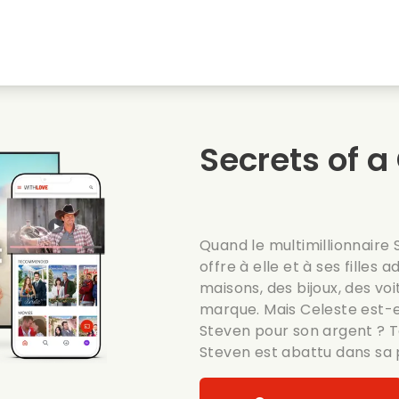
natale
Amours denfance
Films de noel
Film
s
Films danimaux
Films de mariage
Film
Secrets of a
Films dete
Date films
Seri
Quand le multimillionnaire S
offre à elle et à ses filles
maisons, des bijoux, des v
marque. Mais Celeste est-el
Steven pour son argent ? T
Steven est abattu dans sa 