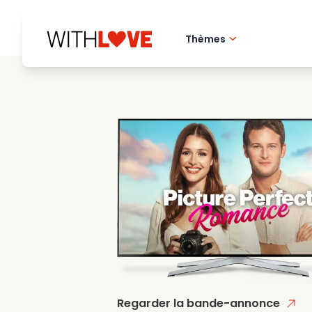
Thèmes
Amour de la ville 
Films romantique
Mysteres
Regarder la bande-annonce