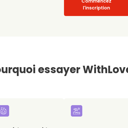
Commencez
l'inscription
urquoi essayer WithLov