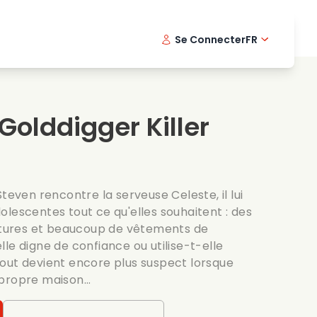
Se Connecter
FR
s musicaux
Serie policiere
English -
Dani
Fi
s de cuisine
Series passionnantes
Swedish
Port
 Golddigger Killer
es romantiques
Mariage
teven rencontre la serveuse Celeste, il lui
 adolescentes tout ce qu'elles souhaitent : des
oitures et beaucoup de vêtements de
le digne de confiance ou utilise-t-elle
out devient encore plus suspect lorsque
propre maison...