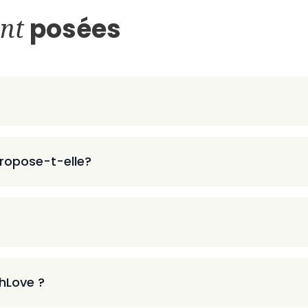
nt
posées
ropose-t-elle?
thLove ?