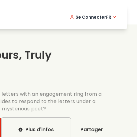
Se Connecter
FR
s musicaux
Serie policiere
English -
Dani
Fi
s de cuisine
Series passionnantes
Swedish
Port
urs, Truly
es romantiques
Mariage
f letters with an engagement ring from a
ides to respond to the letters under a
t mysterious poet?
Plus d'infos
Partager