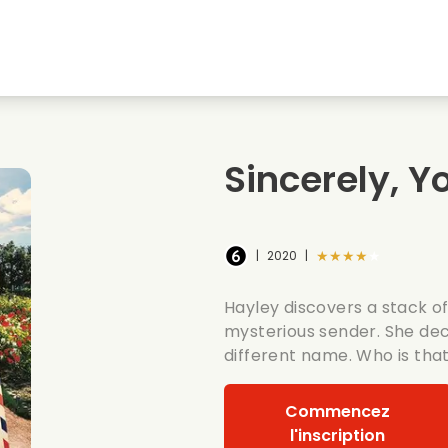
natale
Amours denfance
Films de noel
Film
s
Films danimaux
Films de mariage
Film
Sincerely, Yo
Films dete
Date films
Seri
★★★★★
|
2020
|
Hayley discovers a stack o
mysterious sender. She dec
different name. Who is tha
Commencez
l'inscription