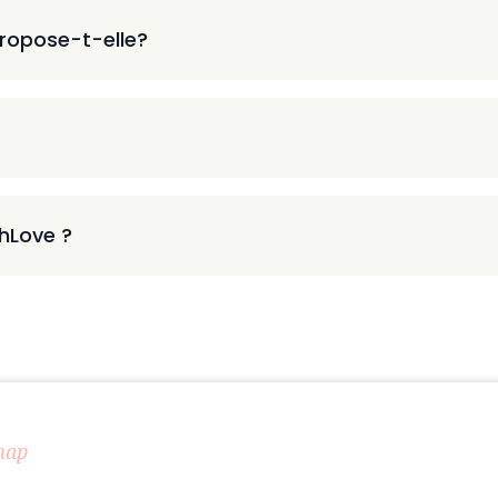
ropose-t-elle?
thLove ?
map