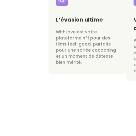
L’évasion ultime
WithLove est votre
plateforme n°1 pour des
films feel-good, parfaits
s
pour une soirée cocooning
v
et un moment de détente
bien mérité.
d
é