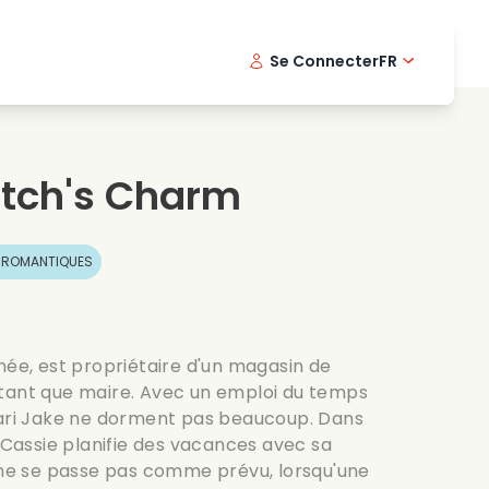
Se Connecter
FR
s musicaux
Serie policiere
English -
Dani
Fi
s de cuisine
Series passionnantes
Swedish
Port
tch's Charm
es romantiques
Mariage
S ROMANTIQUES
née, est propriétaire d'un magasin de
 tant que maire. Avec un emploi du temps
mari Jake ne dorment pas beaucoup. Dans
, Cassie planifie des vacances avec sa
a ne se passe pas comme prévu, lorsqu'une