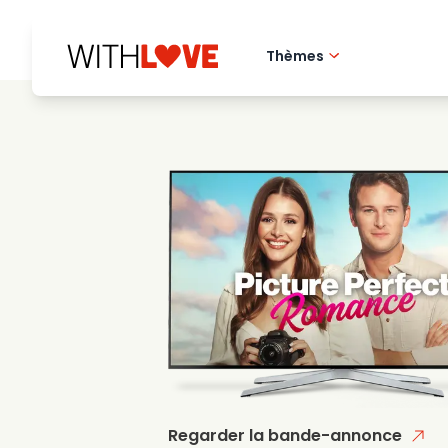
Thèmes
Amour de la ville 
Films romantique
Mysteres
Regarder la bande-annonce