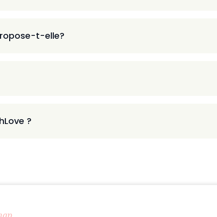
ropose-t-elle?
thLove ?
map