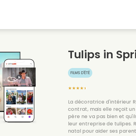
natale
Amours denfance
Films de noel
Film
s
Films danimaux
Films de mariage
Film
Tulips in Spr
Films dete
Date films
Seri
FILMS D'ÉTÉ
★★★★★
La décoratrice d'intérieur 
contrat, mais elle reçoit u
père ne va pas bien et qu'i
leur entreprise de tulipes.
natal pour aider ses parent