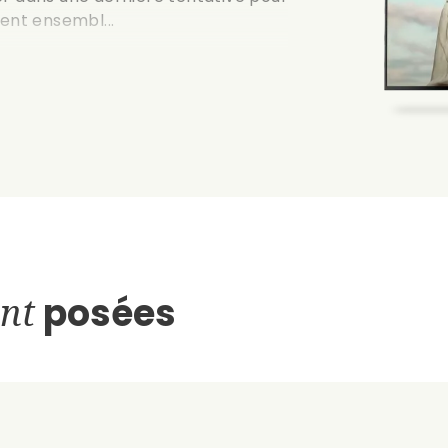
llent ensembl...
nt
posées