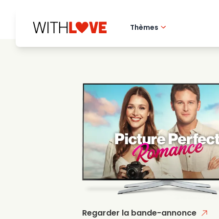
Thèmes
Amour de la ville 
Films romantique
Mysteres
Regarder la bande-annonce