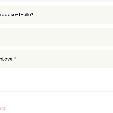
ropose-t-elle?
thLove ?
map