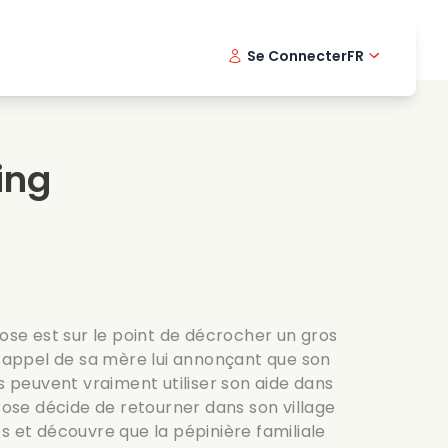
Se Connecter
FR
s musicaux
Serie policiere
English -
Dani
Fi
s de cuisine
Series passionnantes
Swedish
Port
ing
es romantiques
Mariage
Rose est sur le point de décrocher un gros
n appel de sa mère lui annonçant que son
ls peuvent vraiment utiliser son aide dans
 Rose décide de retourner dans son village
s et découvre que la pépinière familiale