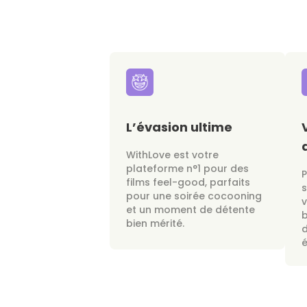
L’évasion ultime
WithLove est votre
plateforme n°1 pour des
films feel-good, parfaits
s
pour une soirée cocooning
v
et un moment de détente
bien mérité.
d
é