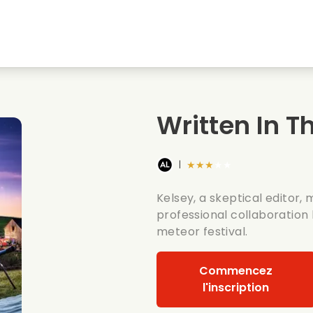
natale
Amours denfance
Films de noel
Film
s
Films danimaux
Films de mariage
Film
Written In T
Films dete
Date films
Seri
★★★★★
|
Kelsey, a skeptical editor,
professional collaboration
meteor festival.
Commencez
l'inscription