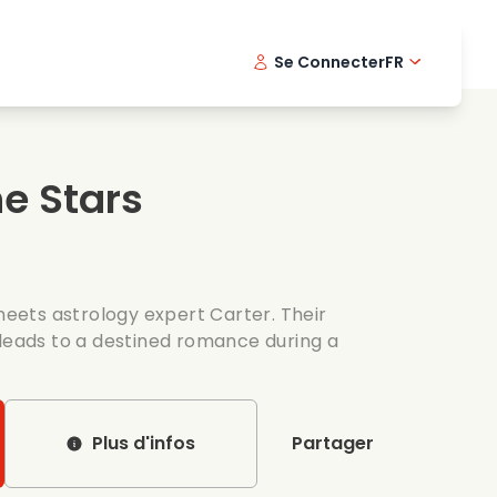
Se Connecter
FR
s musicaux
Serie policiere
English -
Dani
Fi
s de cuisine
Series passionnantes
Swedish
Port
he Stars
es romantiques
Mariage
 meets astrology expert Carter. Their
 leads to a destined romance during a
Plus d'infos
Partager