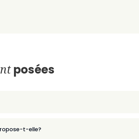
nt
posées
ropose-t-elle?