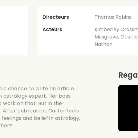
Directeurs
Thomas Robins
Acteurs
Kimberley Crossma
Musgrove, Otis He
Nathan
Rega
 a chance to write an article.
 astrology expert. Her boss
 work on that. But in the
After publication, Carter feels
eelings and belief in astrology,
ther?