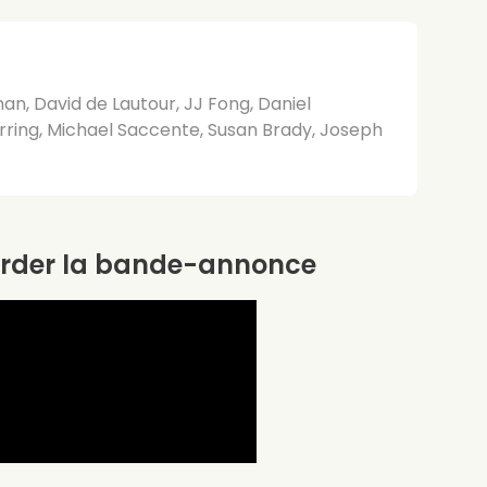
n, David de Lautour, JJ Fong, Daniel
rring, Michael Saccente, Susan Brady, Joseph
rder la bande-annonce