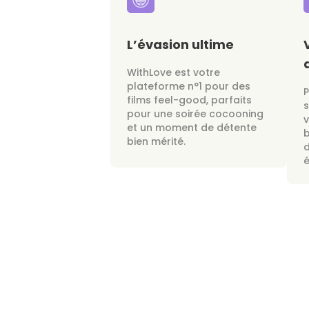
L’évasion ultime
WithLove est votre
plateforme n°1 pour des
films feel-good, parfaits
s
pour une soirée cocooning
v
et un moment de détente
bien mérité.
d
é