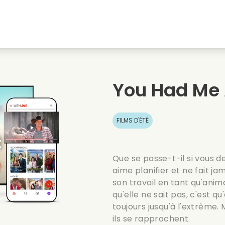
natale
Amours denfance
Films de noel
Film
s
Films danimaux
Films de mariage
Film
You Had Me 
Films dete
Date films
Seri
FILMS D'ÉTÉ
Que se passe-t-il si vous 
aime planifier et ne fait j
son travail en tant qu'ani
qu'elle ne sait pas, c'est qu
toujours jusqu'à l'extrême. 
ils se rapprochent.