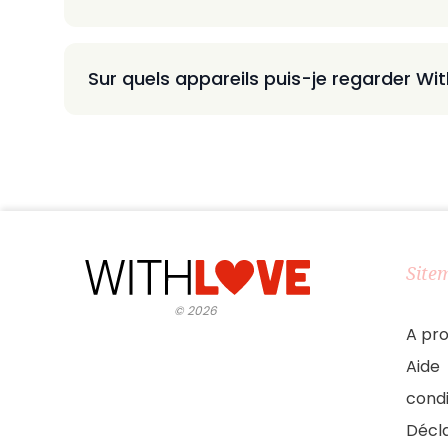
Sur quels appareils puis-je regarder Wi
Site
©
2026
A pr
Aide
condi
Décla