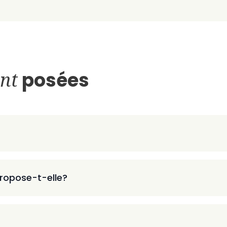
nt
posées
ropose-t-elle?