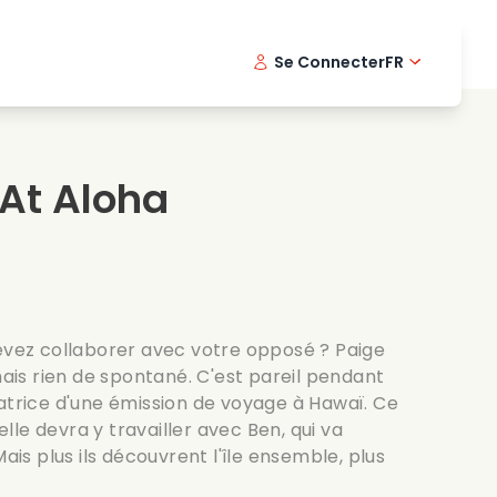
Se Connecter
FR
s musicaux
Serie policiere
English -
Dani
Fi
s de cuisine
Series passionnantes
Swedish
Port
At Aloha
es romantiques
Mariage
devez collaborer avec votre opposé ? Paige
amais rien de spontané. C'est pareil pendant
matrice d'une émission de voyage à Hawaï. Ce
'elle devra y travailler avec Ben, qui va
Mais plus ils découvrent l'île ensemble, plus