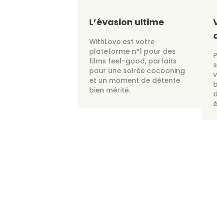
L’évasion ultime
WithLove est votre
plateforme n°1 pour des
films feel-good, parfaits
s
pour une soirée cocooning
v
et un moment de détente
bien mérité.
d
é