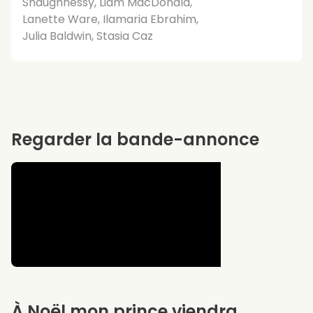
Shaughnessy, Liam MacDonald,
Lanette Ware, Ilamaria Ebrahim,
Julia Baldwin, Stasia Caz
Regarder la bande-annonce
À Noël mon prince viendra