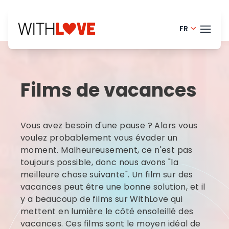
FR
Portugue
THÈM
English - 
Films de vacances
Finnish -
BLOG
Danish -
HELP
Vous avez besoin d'une pause ? Alors vous
Dutch - 
LOGI
voulez probablement vous évader un
moment. Malheureusement, ce n'est pas
Norwegia
toujours possible, donc nous avons "la
ESS
Swedish 
meilleure chose suivante". Un film sur des
vacances peut être une bonne solution, et il
y a beaucoup de films sur WithLove qui
mettent en lumière le côté ensoleillé des
vacances. Ces films sont le moyen idéal de