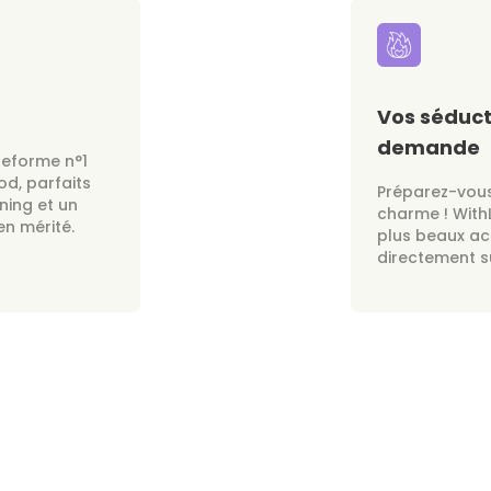
Vos séduct
demande
teforme n°1
od, parfaits
Préparez-vous
ning et un
charme ! With
n mérité.
plus beaux ac
directement s