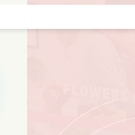
natale
Amours denfance
Films de noel
Film
s
Films danimaux
Films de mariage
Film
Films dete
Date films
Seri