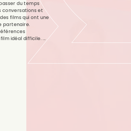
 passer du temps
s conversations et
 des films qui ont une
e partenaire.
références
m idéal difficile. ...