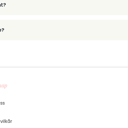
nt?
e?
map
ss
vilkår