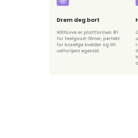
Drøm deg bort
WithLove er plattformen #1
G
for feelgood-filmer, perfekt
u
for koselige kvelder og litt
r
velfortjent egentid.
W
h
d