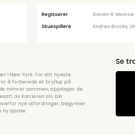
Regissører
Steven R. Monroe
Skuespillere
Andrea Brooks, Vi
Se tr
r i New York. For sitt nyeste
for å forberede et bryllup på
s de mimrer sammen, oppdager de
esatt av karrieren sin, blir
 overfor nye utfordringer, begynner
 ny sjanse.