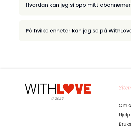
Hvordan kan jeg si opp mitt abonneme
På hvilke enheter kan jeg se på WithLov
Site
©
2026
Om o
Hjelp
Bruks