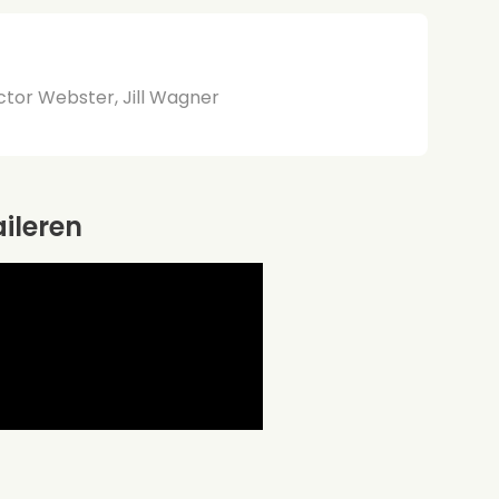
ctor Webster, Jill Wagner
aileren