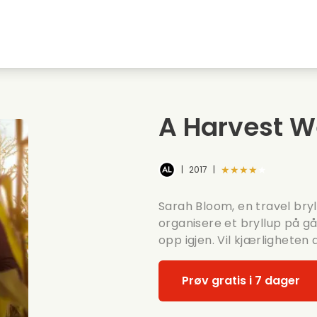
Highschool sweethearts films
Julefilmer
M
Dyrefilmer
Bryllupsfilmer
C
A Harvest 
Sommerfilmer
Dating filmer
R
★★★★★
|
2017
|
Sarah Bloom, en travel bry
organisere et bryllup på g
opp igjen. Vil kjærligheten
Prøv gratis i 7 dager