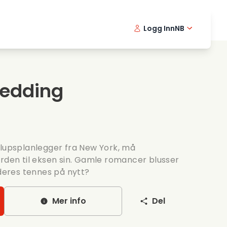
Logg Inn
NB
usikkfilmer
Detektiv serier
English -
Danis
Fr
ooking films
Thriller serier
Swedish 
Portu
Wedding
omantiske serier
Bryllup
llupsplanlegger fra New York, må
ården til eksen sin. Gamle romancer blusser
 deres tennes på nytt?
Mer info
Del