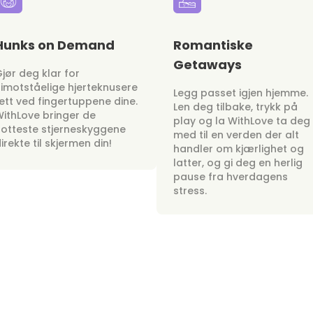
Hunks on Demand
Romantiske
Getaways
jør deg klar for
imotståelige hjerteknusere
Legg passet igjen hjemme.
ett ved fingertuppene dine.
Len deg tilbake, trykk på
ithLove bringer de
play og la WithLove ta deg
otteste stjerneskyggene
med til en verden der alt
irekte til skjermen din!
handler om kjærlighet og
latter, og gi deg en herlig
pause fra hverdagens
stress.