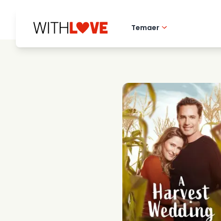
Temaer
Hometown love
Romantiske filmer
Mysterier